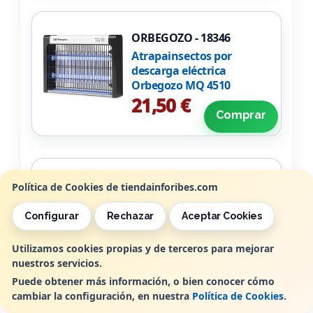
ORBEGOZO - 18346
Atrapainsectos por
descarga eléctrica
Orbegozo MQ 4510
21,50 €
Comprar
ORBEGOZO - 15773
Política de Cookies de tiendainforibes.com
Tostador Orbegozo TO
4012/ 850W/ Blanco
Configurar
Rechazar
Aceptar Cookies
22,50 €
Utilizamos cookies propias y de terceros para mejorar
Comprar
nuestros servicios.
Puede obtener más información, o bien conocer cómo
cambiar la configuración, en nuestra
Política de Cookies
.