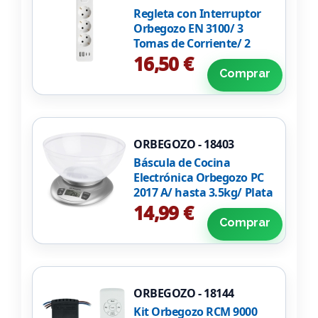
Regleta con Interruptor
Orbegozo EN 3100/ 3
Tomas de Corriente/ 2
USB/ 2 USB Tipo-C/ Cable
16,50 €
1.4m/ Blanca
Comprar
ORBEGOZO - 18403
Báscula de Cocina
Electrónica Orbegozo PC
2017 A/ hasta 3.5kg/ Plata
14,99 €
Comprar
ORBEGOZO - 18144
Kit Orbegozo RCM 9000