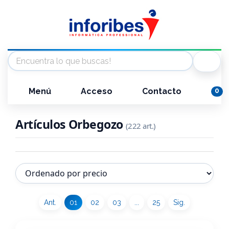
Menú
Acceso
Contacto
0
Artículos Orbegozo
(222 art.)
Ant.
01
02
03
...
25
Sig.