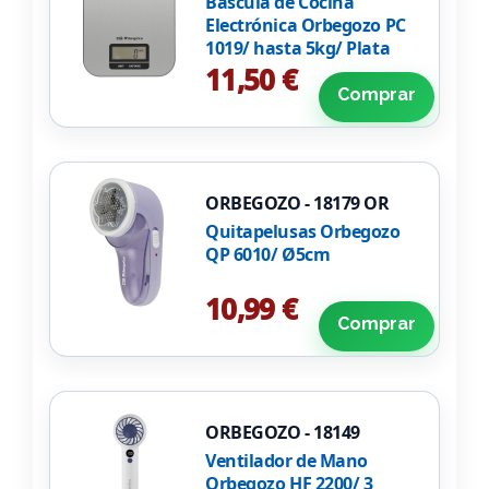
Báscula de Cocina
Electrónica Orbegozo PC
1019/ hasta 5kg/ Plata
11,50 €
Comprar
ORBEGOZO - 18179 OR
Quitapelusas Orbegozo
QP 6010/ Ø5cm
10,99 €
Comprar
ORBEGOZO - 18149
Ventilador de Mano
Orbegozo HF 2200/ 3