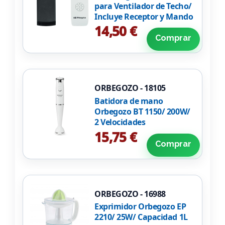
para Ventilador de Techo/
Incluye Receptor y Mando
a Distancia
14,50 €
Comprar
ORBEGOZO - 18105
Batidora de mano
Orbegozo BT 1150/ 200W/
2 Velocidades
15,75 €
Comprar
ORBEGOZO - 16988
Exprimidor Orbegozo EP
2210/ 25W/ Capacidad 1L