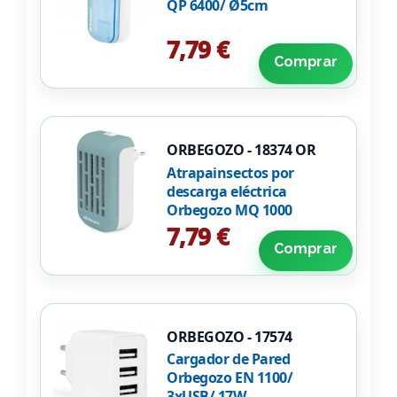
QP 6400/ Ø5cm
7,79 €
Comprar
ORBEGOZO - 18374 OR
Atrapainsectos por
descarga eléctrica
Orbegozo MQ 1000
7,79 €
Comprar
ORBEGOZO - 17574
Cargador de Pared
Orbegozo EN 1100/
3xUSB/ 17W