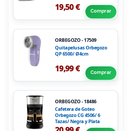
19,50 €
Comprar
ORBEGOZO - 17509
Quitapelusas Orbegozo
QP 6500/ Ø4cm
19,99 €
Comprar
ORBEGOZO - 18486
Cafetera de Goteo
Orbegozo CG 4506/ 6
Tazas/ Negra y Plata
20,99 €