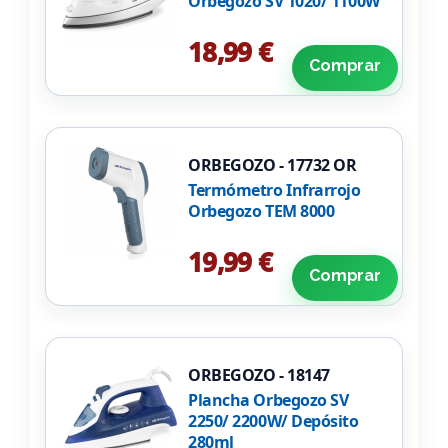
Orbegozo SV 1020/ 1100W
18,99 €
Comprar
ORBEGOZO - 17732 OR
Termómetro Infrarrojo
Orbegozo TEM 8000
19,99 €
Comprar
ORBEGOZO - 18147
Plancha Orbegozo SV
2250/ 2200W/ Depósito
280ml