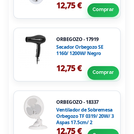
12,75 €
Comprar
ORBEGOZO - 17919
Secador Orbegozo SE
1160/ 1200W/ Negro
12,75 €
Comprar
ORBEGOZO - 18337
Ventilador de Sobremesa
Orbegozo TF 0319/ 20W/ 3
Aspas 17.5cm/ 2
velocidades
12,75 €