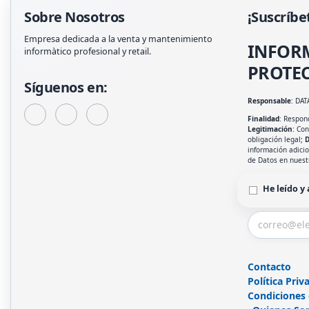
Sobre Nosotros
¡Suscríbe
Empresa dedicada a la venta y mantenimiento
INFOR
informàtico profesional y retail.
PROTEC
Síguenos en:
Responsable
: DAT
Finalidad
: Respond
Legitimación
: Co
obligación legal;
D
información adici
de Datos en nues
He leído y
Contacto
Política Priv
Condiciones