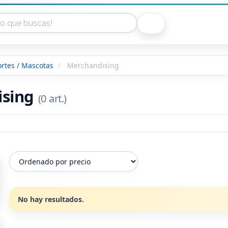
ortes / Mascotas
Merchandising
ising
(0 art.)
No hay resultados.