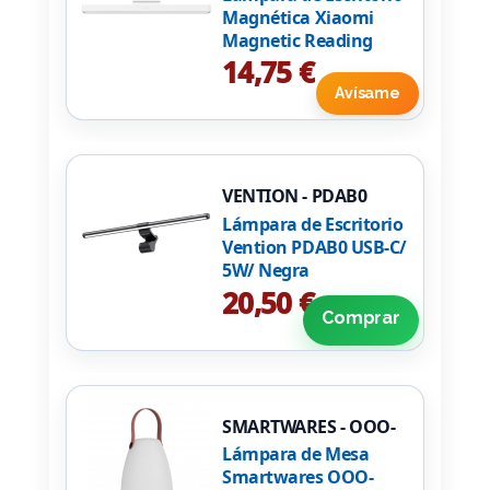
Magnética Xiaomi
Magnetic Reading
Light Bar
14,75 €
Avísame
VENTION - PDAB0
Lámpara de Escritorio
Vention PDAB0 USB-C/
5W/ Negra
20,50 €
Comprar
SMARTWARES - OOO-
50002
Lámpara de Mesa
Smartwares OOO-