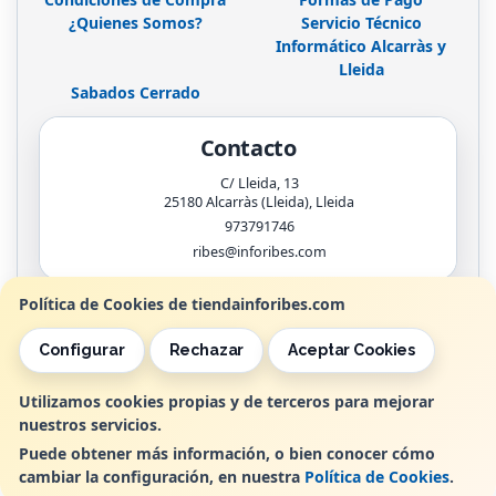
¿Quienes Somos?
Servicio Técnico
Informático Alcarràs y
Lleida
Sabados Cerrado
Contacto
C/ Lleida, 13
25180
Alcarràs (Lleida)
,
Lleida
973791746
ribes@inforibes.com
Política de Cookies de tiendainforibes.com
Horario
Configurar
Rechazar
Aceptar Cookies
de 9:00am - 13:30am / 17:00pm - 20:00pm
Utilizamos cookies propias y de terceros para mejorar
nuestros servicios.
, , , , España. - C.I.F.: B25362799 - Tfno:
Puede obtener más información, o bien conocer cómo
cambiar la configuración, en nuestra
Política de Cookies
.