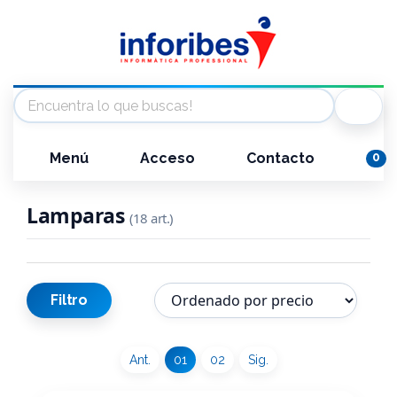
Menú
Acceso
Contacto
0
Lamparas
(18 art.)
Filtro
Ant.
01
02
Sig.