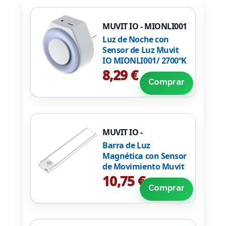
MUVIT IO - MIONLI001
Luz de Noche con
Sensor de Luz Muvit
IO MIONLI001/ 2700ºK
8,29 €
Comprar
MUVIT IO -
MIOCAB001
Barra de Luz
Magnética con Sensor
de Movimiento Muvit
iO MIOCAB001/ 3
10,75 €
Modos de Luz/ con
Comprar
Batería/ Blanca