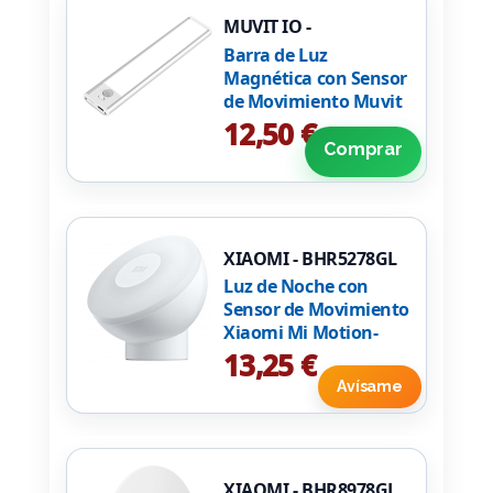
MUVIT IO -
MIOCAB002
Barra de Luz
Magnética con Sensor
de Movimiento Muvit
iO MIOCAB002/ 3
12,50 €
Modos de Luz/ con
Comprar
Batería/ Blanca
XIAOMI - BHR5278GL
Luz de Noche con
Sensor de Movimiento
Xiaomi Mi Motion-
Activated Night Light
13,25 €
2 (Bluetooth)
Avísame
BHR5278GL/ 2800ºK/
Ángulo de apertura
120º
XIAOMI - BHR8978GL