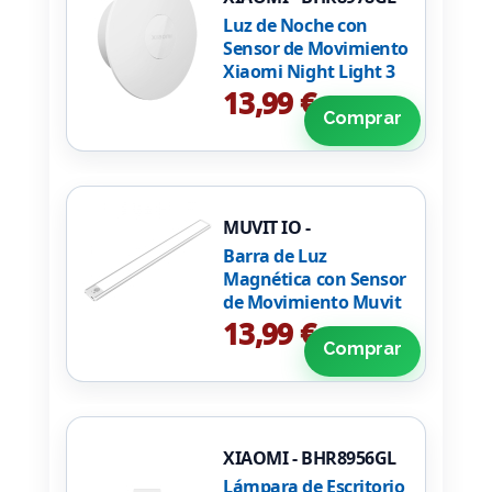
Luz de Noche con
Sensor de Movimiento
Xiaomi Night Light 3
BHR8978GL/ 2700ºK/
13,99 €
Ángulo de apertura
Comprar
120º
MUVIT IO -
MIOCAB003
Barra de Luz
Magnética con Sensor
de Movimiento Muvit
iO MIOCAB003/ 3
13,99 €
Modos de Luz/ con
Comprar
Batería/ Blanca
XIAOMI - BHR8956GL
Lámpara de Escritorio