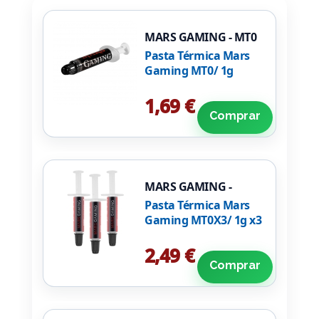
MARS GAMING - MT0
Pasta Térmica Mars
Gaming MT0/ 1g
1,69 €
Comprar
MARS GAMING -
MT0X3
Pasta Térmica Mars
Gaming MT0X3/ 1g x3
2,49 €
Comprar