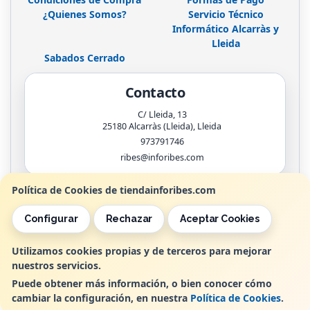
¿Quienes Somos?
Servicio Técnico
Informático Alcarràs y
Lleida
Sabados Cerrado
Contacto
C/ Lleida, 13
25180
Alcarràs (Lleida)
,
Lleida
973791746
ribes@inforibes.com
Política de Cookies de tiendainforibes.com
Horario
Configurar
Rechazar
Aceptar Cookies
de 9:00am - 13:30am / 17:00pm - 20:00pm
Utilizamos cookies propias y de terceros para mejorar
nuestros servicios.
, , , , España. - C.I.F.: B25362799 - Tfno:
Puede obtener más información, o bien conocer cómo
cambiar la configuración, en nuestra
Política de Cookies
.