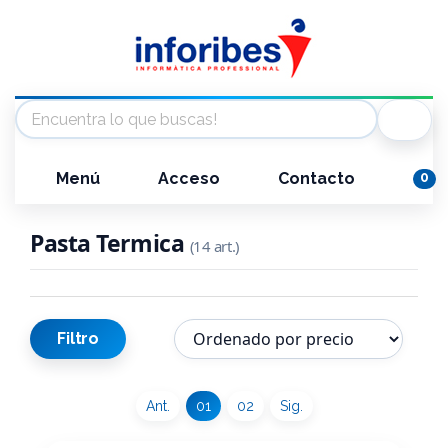
Menú
Acceso
Contacto
0
Pasta Termica
(14 art.)
Filtro
Ant.
01
02
Sig.