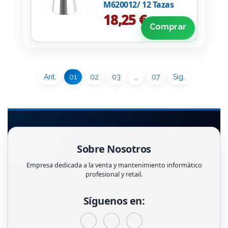
M620012/ 12 Tazas
18,25 €
Comprar
Ant.
01
02
03
...
07
Sig.
Sobre Nosotros
Empresa dedicada a la venta y mantenimiento informàtico
profesional y retail.
Síguenos en: