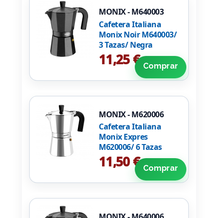
MONIX - M640003
Cafetera Italiana
Monix Noir M640003/
3 Tazas/ Negra
11,25 €
Comprar
MONIX - M620006
Cafetera Italiana
Monix Expres
M620006/ 6 Tazas
11,50 €
Comprar
MONIX - M640006