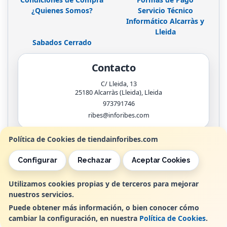
¿Quienes Somos?
Servicio Técnico
Informático Alcarràs y
Lleida
Sabados Cerrado
Contacto
C/ Lleida, 13
25180
Alcarràs (Lleida)
,
Lleida
973791746
ribes@inforibes.com
Política de Cookies de tiendainforibes.com
Horario
Configurar
Rechazar
Aceptar Cookies
de 9:00am - 13:30am / 17:00pm - 20:00pm
Utilizamos cookies propias y de terceros para mejorar
nuestros servicios.
, , , , España. - C.I.F.: B25362799 - Tfno:
Puede obtener más información, o bien conocer cómo
cambiar la configuración, en nuestra
Política de Cookies
.