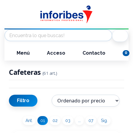
Menú
Acceso
Contacto
0
Cafeteras
(61 art.)
Filtro
Ant.
01
02
03
...
07
Sig.