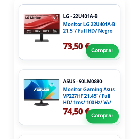
LG - 22U401A-B
Monitor LG 22U401A-B
21.5"/ Full HD/ Negro
73,50 €
Comprar
ASUS - 90LM0880-
B01O71
Monitor Gaming Asus
VP227HF 21.45"/ Full
HD/ 1ms/ 100Hz/ VA/
Negro
74,50 €
Comprar