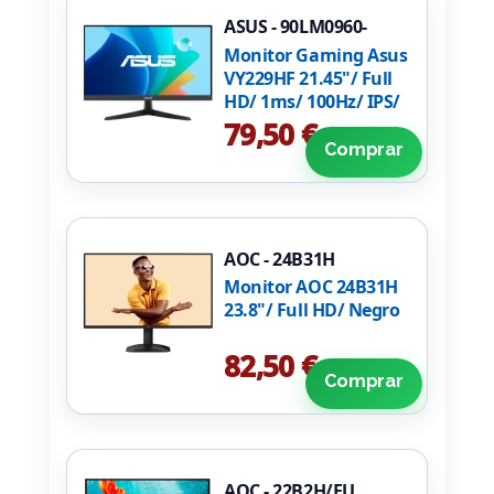
ASUS - 90LM0960-
B03170
Monitor Gaming Asus
VY229HF 21.45"/ Full
HD/ 1ms/ 100Hz/ IPS/
Negro
79,50 €
Comprar
AOC - 24B31H
Monitor AOC 24B31H
23.8"/ Full HD/ Negro
82,50 €
Comprar
AOC - 22B2H/EU