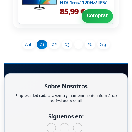
HD/ 1ms/ 120Hz/ IPS/
Negro
85,99 €
Comprar
Ant.
01
02
03
...
26
Sig.
Sobre Nosotros
Empresa dedicada a la venta y mantenimiento informàtico
profesional y retail.
Síguenos en: