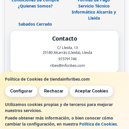
¿Quienes Somos?
Servicio Técnico
Informático Alcarràs y
Lleida
Sabados Cerrado
Contacto
C/ Lleida, 13
25180
Alcarràs (Lleida)
,
Lleida
973791746
ribes@inforibes.com
Política de Cookies de tiendainforibes.com
Horario
Configurar
Rechazar
Aceptar Cookies
de 9:00am - 13:30am / 17:00pm - 20:00pm
Utilizamos cookies propias y de terceros para mejorar
nuestros servicios.
, , , , España. - C.I.F.: B25362799 - Tfno:
Puede obtener más información, o bien conocer cómo
cambiar la configuración, en nuestra
Política de Cookies
.