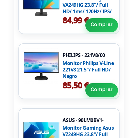
VA249HG 23.8"/ Full
HD/ 1ms/ 120Hz/ IPS/
Negro
84,99 €
Comprar
PHILIPS - 221V8/00
Monitor Philips V-Line
221V8 21.5"/ Full HD/
Negro
85,50 €
Comprar
ASUS - 90LM0BV1-
B01A71
Monitor Gaming Asus
VZ249HG 23.8"/ Full