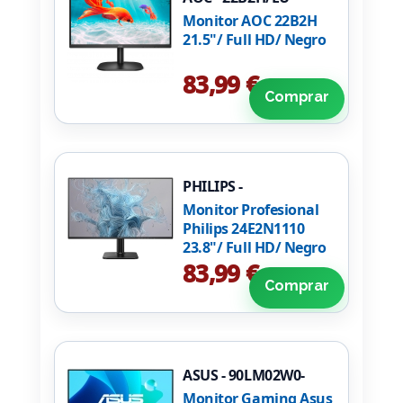
Monitor AOC 22B2H
21.5"/ Full HD/ Negro
83,99 €
Comprar
PHILIPS -
24E2N1110/00
Monitor Profesional
Philips 24E2N1110
23.8"/ Full HD/ Negro
83,99 €
Comprar
ASUS - 90LM02W0-
B01171
Monitor Gaming Asus