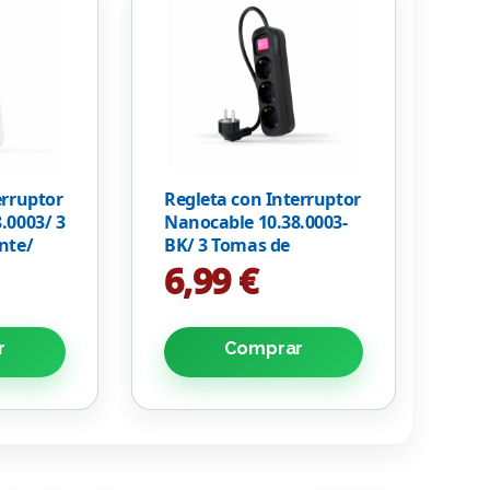
erruptor
Regleta con Interruptor
.0003/ 3
Nanocable 10.38.0003-
nte/
BK/ 3 Tomas de
nca
Corriente/ Cable 1.4m/
6,99 €
Negra
r
Comprar