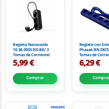
Regleta Nanocable
Regleta con Int
10.38.0003-NS-BK/ 3
Phasak BN 0825
Tomas de Corriente/
Tomas de Corrie
Cable 1.4m/ Negra
Cable 1.8m/ Azu
5,99 €
6,29 €
Comprar
Compra