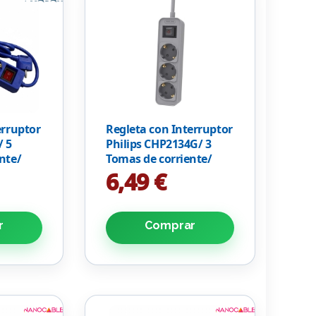
erruptor
Regleta con Interruptor
/ 5
Philips CHP2134G/ 3
nte/
Tomas de corriente/
l
Cable 1.5m/ Gris
6,49 €
r
Comprar