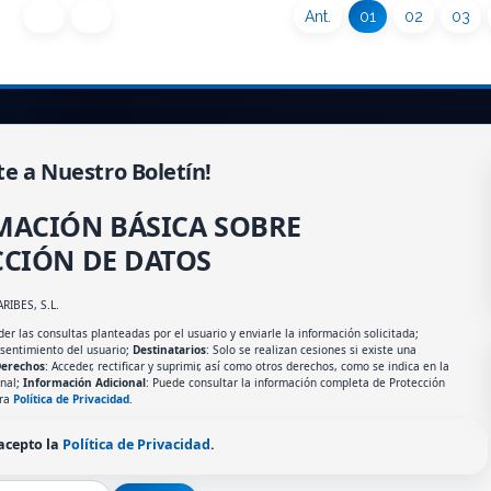
Ant.
01
02
03
te a Nuestro Boletín!
MACIÓN BÁSICA SOBRE
CIÓN DE DATOS
ARIBES, S.L.
er las consultas planteadas por el usuario y enviarle la información solicitada;
nsentimiento del usuario;
Destinatarios
: Solo se realizan cesiones si existe una
erechos
: Acceder, rectificar y suprimir, así como otros derechos, como se indica en la
onal;
Información Adicional
: Puede consultar la información completa de Protección
tra
Política de Privacidad
.
 acepto la
Política de Privacidad
.