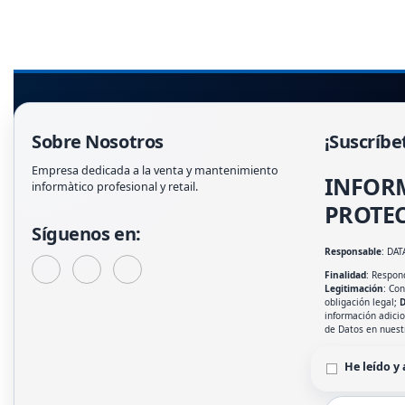
Sobre Nosotros
¡Suscríbe
Empresa dedicada a la venta y mantenimiento
INFOR
informàtico profesional y retail.
PROTEC
Síguenos en:
Responsable
: DAT
Finalidad
: Respond
Legitimación
: Co
obligación legal;
D
información adici
de Datos en nues
He leído y