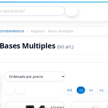
ectrodomésticos
Regletas - Bases Multiples
 Bases Multiples
(60 art.)
Ant.
01
02
03