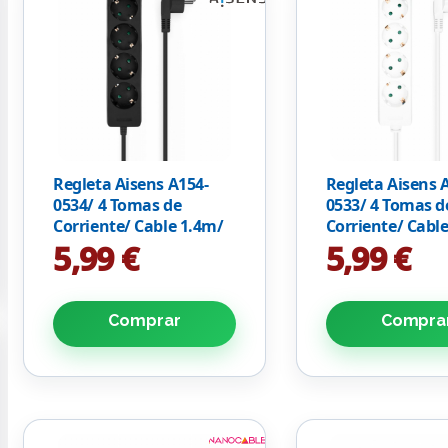
Regleta Aisens A154-
Regleta Aisens 
0534/ 4 Tomas de
0533/ 4 Tomas d
Corriente/ Cable 1.4m/
Corriente/ Cabl
Negro
Blanco
5,99 €
5,99 €
Comprar
Compra