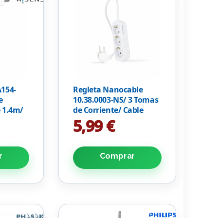
A154-
Regleta Nanocable
e
10.38.0003-NS/ 3 Tomas
e 1.4m/
de Corriente/ Cable
1.4m/ Blanca
5,99 €
r
Comprar