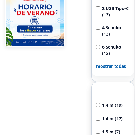
2 USB Tipo-C
(13)
4 Schuko
(13)
6 Schuko
(12)
mostrar todas
Longitud del
Cable
1.4 m (19)
1.4 m (17)
1.5 m (7)