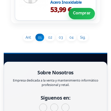
Acero Inoxidable
53,99 €
Comprar
Ant.
01
02
03
04
Sig.
Sobre Nosotros
Empresa dedicada a la venta y mantenimiento informàtico
profesional y retail.
Síguenos en: