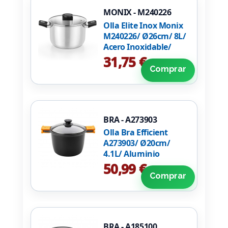
MONIX - M240226
Olla Elite Inox Monix
M240226/ Ø26cm/ 8L/
Acero Inoxidable/
Apta para Inducción
31,75 €
Comprar
BRA - A273903
Olla Bra Efficient
A273903/ Ø20cm/
4.1L/ Aluminio
fundido/ Apta para
50,99 €
Inducción
Comprar
BRA - A185100