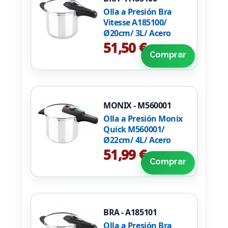
Olla a Presión Bra
Vitesse A185100/
Ø20cm/ 3L/ Acero
Inoxidable/ Apta para
51,50 €
Inducción
Comprar
MONIX - M560001
Olla a Presión Monix
Quick M560001/
Ø22cm/ 4L/ Acero
Inoxidable
51,99 €
Comprar
BRA - A185101
Olla a Presión Bra