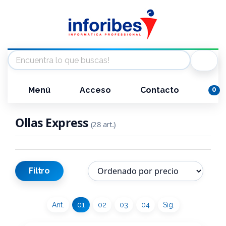
Menú
Acceso
Contacto
0
Ollas Express
(28 art.)
Filtro
Ant.
01
02
03
04
Sig.