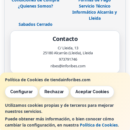
¿Quienes Somos?
Servicio Técnico
Informático Alcarràs y
Lleida
Sabados Cerrado
Contacto
C/ Lleida, 13
25180
Alcarràs (Lleida)
,
Lleida
973791746
ribes@inforibes.com
Política de Cookies de tiendainforibes.com
Horario
Configurar
Rechazar
Aceptar Cookies
de 9:00am - 13:30am / 17:00pm - 20:00pm
Utilizamos cookies propias y de terceros para mejorar
nuestros servicios.
, , , , España. - C.I.F.: B25362799 - Tfno:
Puede obtener más información, o bien conocer cómo
cambiar la configuración, en nuestra
Política de Cookies
.