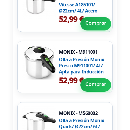
Vitesse A185101/
Ø22cm/ 4L/ Acero
Inoxidable/ Apta para
52,99 €
Inducción
Comprar
MONIX - M911001
Olla a Presión Monix
Presto M911001/ 4L/
Apta para Inducción
52,99 €
Comprar
MONIX - M560002
Olla a Presión Monix
Quick/ Ø22cm/ 6L/