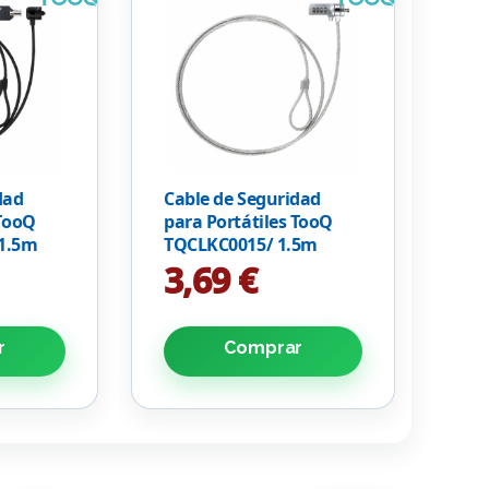
dad
Cable de Seguridad
 TooQ
para Portátiles TooQ
1.5m
TQCLKC0015/ 1.5m
3,69 €
r
Comprar