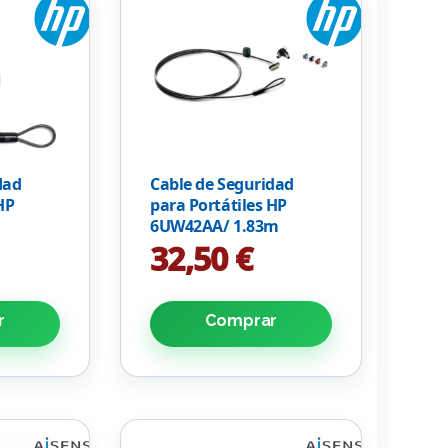
dad
Cable de Seguridad
HP
para Portátiles HP
6UW42AA/ 1.83m
32,50 €
r
Comprar