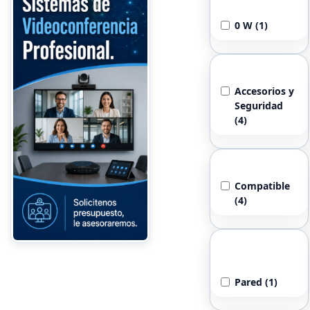
0 W (1)
Tipo de Fundas
Accesorios y
Seguridad
(4)
Tamaño Maximo
Compatible
(4)
Tipo de
Cargador
Pared (1)