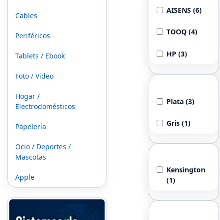
AISENS (6)
Cables
TOOQ (4)
Periféricos
HP (3)
Tablets / Ebook
Foto / Video
Color
Hogar /
Plata (3)
Electrodomésticos
Gris (1)
Papelería
Ocio / Deportes /
Conector
Mascotas
Kensington
Apple
(1)
Potencia
Máxima