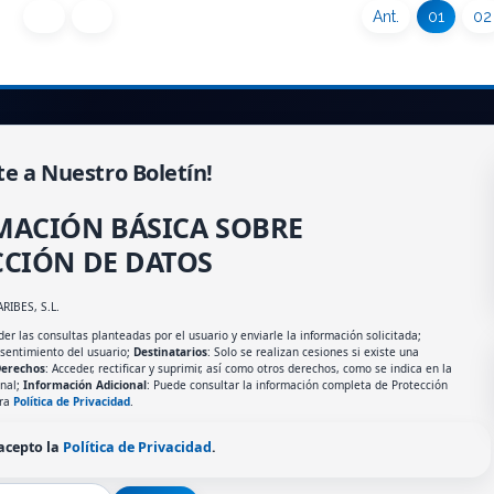
Ant.
01
02
te a Nuestro Boletín!
MACIÓN BÁSICA SOBRE
CIÓN DE DATOS
ARIBES, S.L.
er las consultas planteadas por el usuario y enviarle la información solicitada;
nsentimiento del usuario;
Destinatarios
: Solo se realizan cesiones si existe una
erechos
: Acceder, rectificar y suprimir, así como otros derechos, como se indica en la
onal;
Información Adicional
: Puede consultar la información completa de Protección
tra
Política de Privacidad
.
 acepto la
Política de Privacidad
.