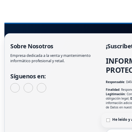
Sobre Nosotros
¡Suscríbe
Empresa dedicada a la venta y mantenimiento
INFOR
informàtico profesional y retail.
PROTEC
Síguenos en:
Responsable
: DAT
Finalidad
: Respond
Legitimación
: Co
obligación legal;
D
información adici
de Datos en nues
He leído y