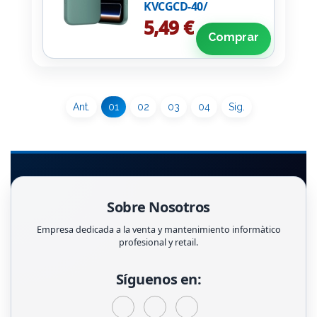
KVCGCD-40/
Compatible con
5,49 €
iPhone 17 Pro Max/
Comprar
Aguamarina
Ant.
01
02
03
04
Sig.
Sobre Nosotros
Empresa dedicada a la venta y mantenimiento informàtico
profesional y retail.
Síguenos en: