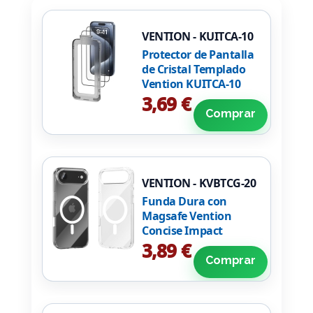
VENTION - KUITCA-10
Protector de Pantalla
de Cristal Templado
Vention KUITCA-10
para iPhone 13 +
3,69 €
Herramienta de
Comprar
Instalación Antipolvo
VENTION - KVBTCG-20
Funda Dura con
Magsafe Vention
Concise Impact
KVBTCG-20/
3,89 €
Compatible con
Comprar
iPhone Air/
Transparente