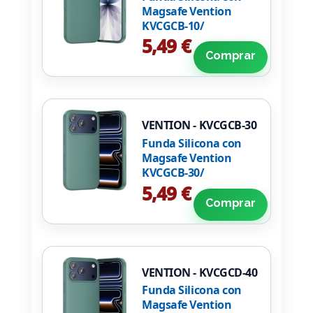
Magsafe Vention
KVCGCB-10/
Compatible con
5,49 €
iPhone 17/
Comprar
Aguamarina
VENTION - KVCGCB-30
Funda Silicona con
Magsafe Vention
KVCGCB-30/
Compatible con
5,49 €
iPhone 17 Pro/
Comprar
Aguamarina
VENTION - KVCGCD-40
Funda Silicona con
Magsafe Vention