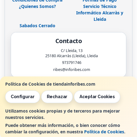
¿Quienes Somos?
Servicio Técnico
Informático Alcarràs y
Lleida
Sabados Cerrado
Contacto
C/ Lleida, 13
25180
Alcarràs (Lleida)
,
Lleida
973791746
ribes@inforibes.com
Política de Cookies de tiendainforibes.com
Horario
Configurar
Rechazar
Aceptar Cookies
de 9:00am - 13:30am / 17:00pm - 20:00pm
Utilizamos cookies propias y de terceros para mejorar
nuestros servicios.
, , , , España. - C.I.F.: B25362799 - Tfno:
Puede obtener más información, o bien conocer cómo
cambiar la configuración, en nuestra
Política de Cookies
.