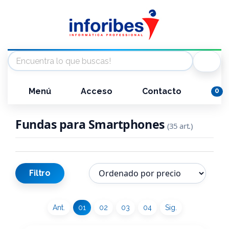
Menú
Acceso
Contacto
0
Fundas para Smartphones
(35 art.)
Filtro
Ant.
01
02
03
04
Sig.