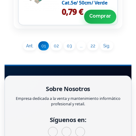
Cat.5e/ 50cm/ Verde
0,79 €
Comprar
Ant.
01
02
03
...
22
Sig.
Sobre Nosotros
Empresa dedicada a la venta y mantenimiento informàtico
profesional y retail.
Síguenos en: