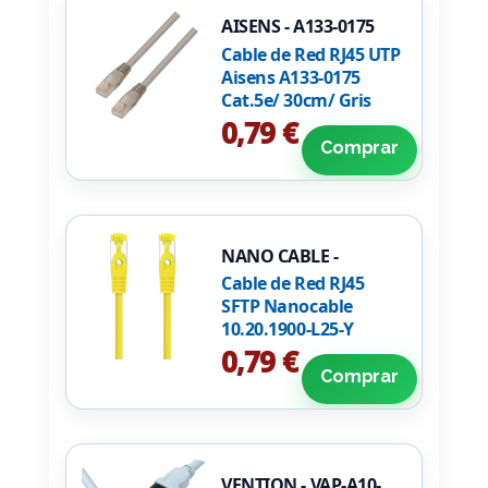
AISENS - A133-0175
Cable de Red RJ45 UTP
Aisens A133-0175
Cat.5e/ 30cm/ Gris
0,79 €
Comprar
NANO CABLE -
10.20.1900-L25-Y
Cable de Red RJ45
SFTP Nanocable
10.20.1900-L25-Y
Cat.6A/ LSZH/ 25cm/
0,79 €
Amarillo
Comprar
VENTION - VAP-A10-