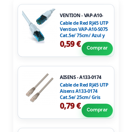
VENTION - VAP-A10-
S075
Cable de Red RJ45 UTP
Vention VAP-A10-S075
Cat.5e/ 75cm/ Azul y
Negro
0,59 €
Comprar
AISENS - A133-0174
Cable de Red RJ45 UTP
Aisens A133-0174
Cat.5e/ 25cm/ Gris
0,79 €
Comprar