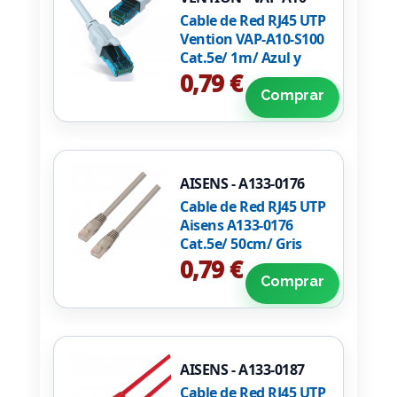
S100
Cable de Red RJ45 UTP
Vention VAP-A10-S100
Cat.5e/ 1m/ Azul y
Negro
0,79 €
Comprar
AISENS - A133-0176
Cable de Red RJ45 UTP
Aisens A133-0176
Cat.5e/ 50cm/ Gris
0,79 €
Comprar
AISENS - A133-0187
Cable de Red RJ45 UTP