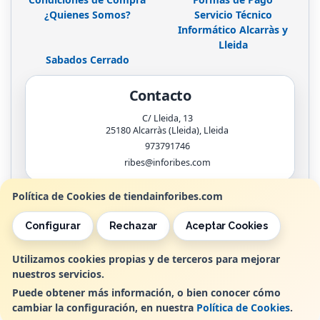
¿Quienes Somos?
Servicio Técnico
Informático Alcarràs y
Lleida
Sabados Cerrado
Contacto
C/ Lleida, 13
25180
Alcarràs (Lleida)
,
Lleida
973791746
ribes@inforibes.com
Política de Cookies de tiendainforibes.com
Horario
Configurar
Rechazar
Aceptar Cookies
de 9:00am - 13:30am / 17:00pm - 20:00pm
Utilizamos cookies propias y de terceros para mejorar
nuestros servicios.
, , , , España. - C.I.F.: B25362799 - Tfno:
Puede obtener más información, o bien conocer cómo
cambiar la configuración, en nuestra
Política de Cookies
.