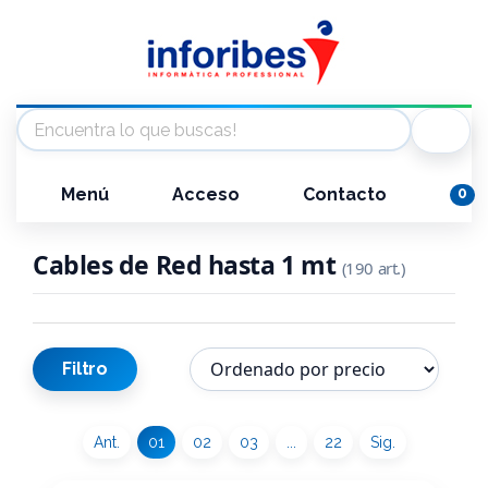
Menú
Acceso
Contacto
0
Cables de Red hasta 1 mt
(190 art.)
Filtro
Ant.
01
02
03
...
22
Sig.