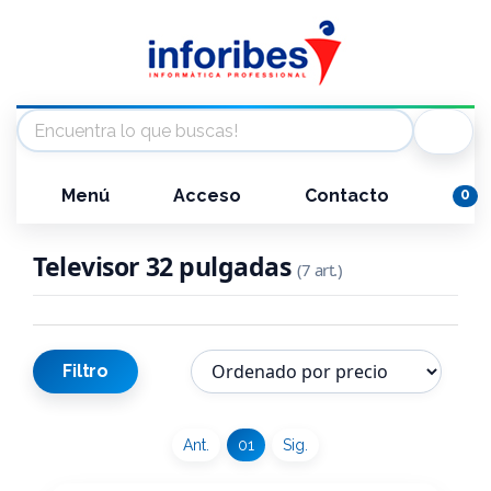
Menú
Acceso
Contacto
0
Televisor 32 pulgadas
(7 art.)
Filtro
Ant.
01
Sig.