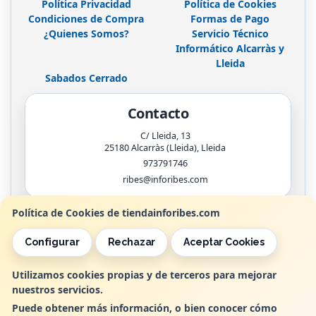
Política Privacidad
Política de Cookies
Condiciones de Compra
Formas de Pago
¿Quienes Somos?
Servicio Técnico
Informático Alcarràs y
Lleida
Sabados Cerrado
Contacto
C/ Lleida, 13
25180
Alcarràs (Lleida)
,
Lleida
973791746
ribes@inforibes.com
Política de Cookies de tiendainforibes.com
Horario
Configurar
Rechazar
Aceptar Cookies
de 9:00am - 13:30am / 17:00pm - 20:00pm
Utilizamos cookies propias y de terceros para mejorar
nuestros servicios.
, , , , España. - C.I.F.: B25362799 - Tfno:
Puede obtener más información, o bien conocer cómo