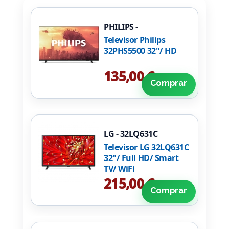
PHILIPS -
32PHS5500/12
Televisor Philips
32PHS5500 32"/ HD
135,00 €
Comprar
LG - 32LQ631C
Televisor LG 32LQ631C
32"/ Full HD/ Smart
TV/ WiFi
215,00 €
Comprar