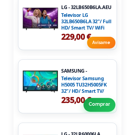
LG - 32LB650B6LA.AEU
Televisor LG
32LB650B6LA 32"/ Full
HD/ Smart TV/ WiFi
229,00 €
Avísame
SAMSUNG -
TU32H5005FKXSP
Televisor Samsung
H5005 TU32H5005FK
32"/ HD/ Smart TV/
WiFi
235,00 €
Comprar
LG - 32LR60006LA