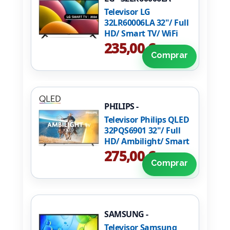
Televisor LG
32LR60006LA 32"/ Full
HD/ Smart TV/ WiFi
235,00 €
Comprar
PHILIPS -
32PQS6901/12
Televisor Philips QLED
32PQS6901 32"/ Full
HD/ Ambilight/ Smart
TV/ WiFi
275,00 €
Comprar
SAMSUNG -
TU32F6005FKXSP
Televisor Samsung