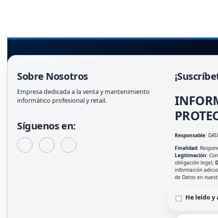
Sobre Nosotros
¡Suscríbe
Empresa dedicada a la venta y mantenimiento
INFOR
informàtico profesional y retail.
PROTEC
Síguenos en:
Responsable
: DAT
Finalidad
: Respond
Legitimación
: Co
obligación legal;
D
información adici
de Datos en nues
He leído y