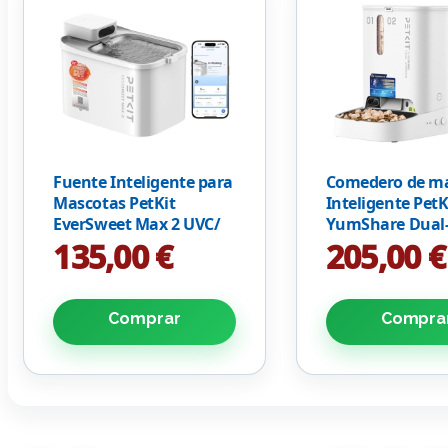
Fuente Inteligente para
Comedero de m
Mascotas PetKit
Inteligente PetK
EverSweet Max 2 UVC/
YumShare Dual
3L/ Control desde APP
2/ Cámara HD/ 
135,00 €
205,00 €
Micrófono
Comprar
Compra