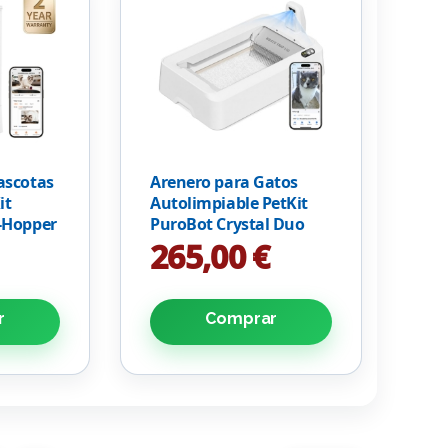
ascotas
Arenero para Gatos
it
Autolimpiable PetKit
-Hopper
PuroBot Crystal Duo
con
con Cubierta/ Control
265,00 €
desde APP/ Blanco
r
Comprar