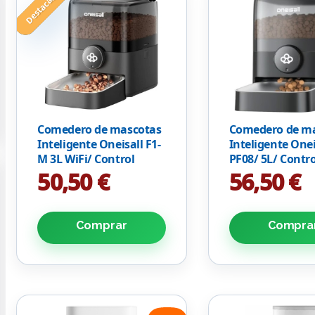
Destacado
Comedero de mascotas
Comedero de m
Inteligente Oneisall F1-
Inteligente Onei
M 3L WiFi/ Control
PF08/ 5L/ Contr
desde APP
APP
50,50 €
56,50 €
Comprar
Compra