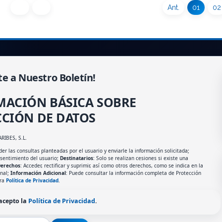
Ant.
01
02
te a Nuestro Boletín!
MACIÓN BÁSICA SOBRE
CIÓN DE DATOS
ARIBES, S.L.
er las consultas planteadas por el usuario y enviarle la información solicitada;
nsentimiento del usuario;
Destinatarios
: Solo se realizan cesiones si existe una
erechos
: Acceder, rectificar y suprimir, así como otros derechos, como se indica en la
onal;
Información Adicional
: Puede consultar la información completa de Protección
tra
Política de Privacidad
.
 acepto la
Política de Privacidad
.