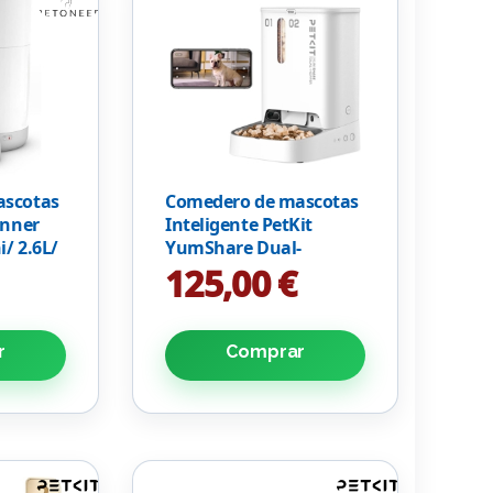
ascotas
Comedero de mascotas
onner
Inteligente PetKit
i/ 2.6L/
YumShare Dual-
Hopper/ Cámara HD/
125,00 €
con Micrófono
r
Comprar