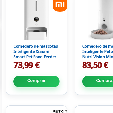
Comedero de mascotas
Comedero de m
Inteligente Xiaomi
Inteligente Pet
Smart Pet Food Feeder
Nutri Vision Min
2/ Control desde APP
Cámara HD
73,99 €
83,50 €
Comprar
Compra