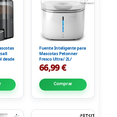
ascotas
Fuente Inteligente para
sall
Mascotas Petonner
ol desde
Fresco Ultra/ 2L/
Control desde APP
66,99 €
r
Comprar