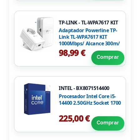
TP-LINK - TL-WPA7617 KIT
Adaptador Powerline TP-
Link TL-WPA7617 KIT
1000Mbps/ Alcance 300m/
Pack de 2
98,99 €
Comprar
INTEL - BX8071514400
Procesador Intel Core i5-
14400 2.50GHz Socket 1700
225,00 €
Comprar