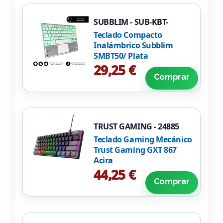
SUBBLIM - SUB-KBT-
SMBT50
Teclado Compacto
Inalámbrico Subblim
SMBT50/ Plata
29,25 €
Comprar
TRUST GAMING - 24885
Teclado Gaming Mecánico
Trust Gaming GXT 867
Acira
44,25 €
Comprar