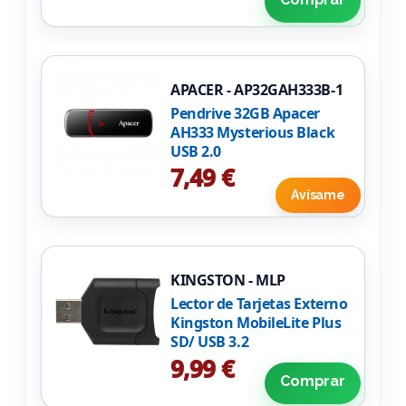
APACER - AP32GAH333B-1
Pendrive 32GB Apacer
AH333 Mysterious Black
USB 2.0
7,49 €
Avísame
KINGSTON - MLP
Lector de Tarjetas Externo
Kingston MobileLite Plus
SD/ USB 3.2
9,99 €
Comprar