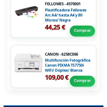
FELLOWES - 4570001
Plastificadora Fellowes
Arc A4/ hasta A4 y 80
Micras/ Negra
44,25 €
Comprar
CANON - 6258C006
Multifunción Fotográfica
Canon PIXMA TS7750i
WiFi/ Dúplex/ Blanca
109,00 €
Comprar