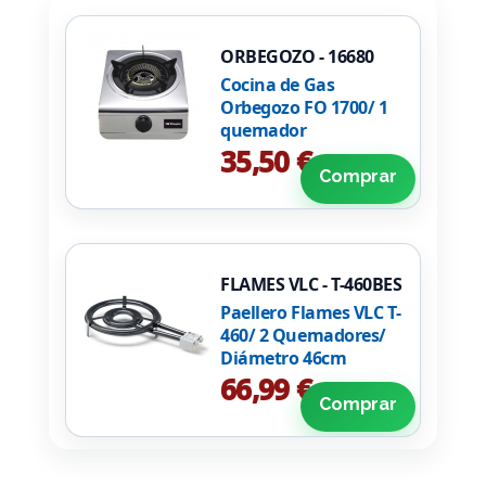
ORBEGOZO - 16680
Cocina de Gas
Orbegozo FO 1700/ 1
quemador
35,50 €
Comprar
FLAMES VLC - T-460BES
Paellero Flames VLC T-
460/ 2 Quemadores/
Diámetro 46cm
66,99 €
Comprar