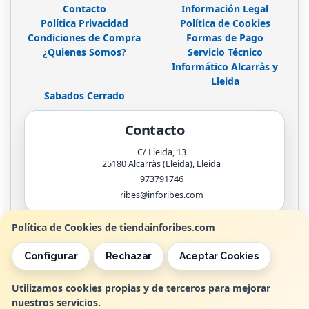
Contacto
Información Legal
Política Privacidad
Política de Cookies
Condiciones de Compra
Formas de Pago
¿Quienes Somos?
Servicio Técnico
Informático Alcarràs y
Lleida
Sabados Cerrado
Contacto
C/ Lleida, 13
25180
Alcarràs (Lleida)
,
Lleida
973791746
ribes@inforibes.com
Política de Cookies de tiendainforibes.com
Horario
Configurar
Rechazar
Aceptar Cookies
de 9:00am - 13:30am / 17:00pm - 20:00pm
Utilizamos cookies propias y de terceros para mejorar
nuestros servicios.