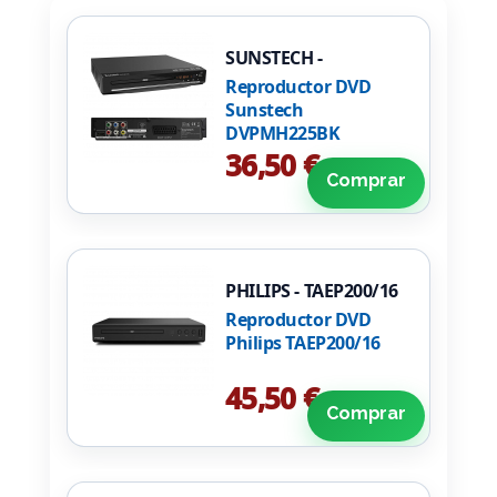
SUNSTECH -
DVPMH225BK
Reproductor DVD
Sunstech
DVPMH225BK
36,50 €
Comprar
PHILIPS - TAEP200/16
Reproductor DVD
Philips TAEP200/16
45,50 €
Comprar