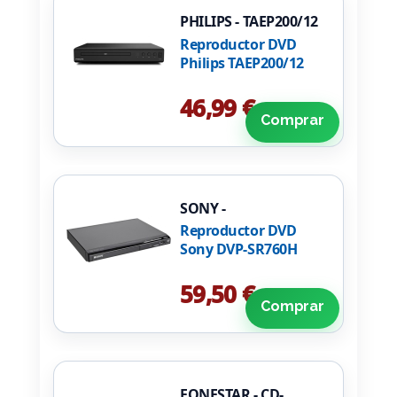
PHILIPS - TAEP200/12
Reproductor DVD
Philips TAEP200/12
46,99 €
Comprar
SONY -
DVPSR760HB.EC1
Reproductor DVD
Sony DVP-SR760H
59,50 €
Comprar
FONESTAR - CD-