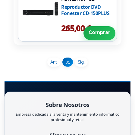
150PLUS
Reproductor DVD
Fonestar CD-150PLUS
265,00 €
Comprar
Ant.
01
Sig.
Sobre Nosotros
Empresa dedicada a la venta y mantenimiento informàtico
profesional y retail.