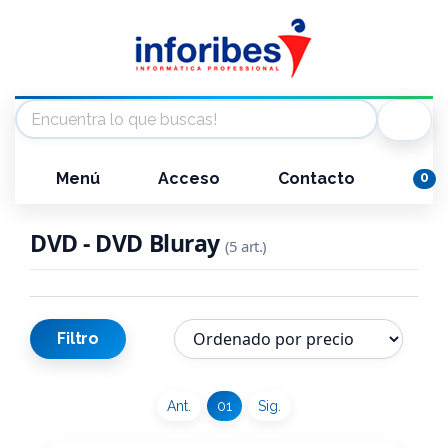
Menú
Acceso
Contacto
0
DVD - DVD Bluray
(5 art.)
Filtro
Ant.
01
Sig.