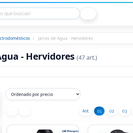
ectrodomésticos
Jarras de Agua - Hervidores
Agua - Hervidores
(47 art.)
Ant.
01
02
03