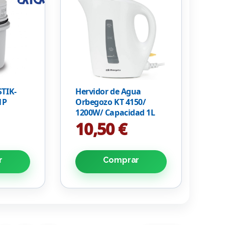
STIK-
Hervidor de Agua
1P
Orbegozo KT 4150/
1200W/ Capacidad 1L
10,50 €
r
Comprar