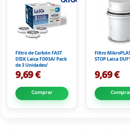
Filtro de Carbón FAST
Filtro MikroPLA
DISK Laica FD03A/ Pack
STOP Laica DUF
de 3 Unidades/
Compatibilidad Flown
9,69 €
9,69 €
go
Comprar
Compra