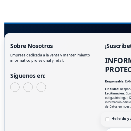
Sobre Nosotros
¡Suscríbe
Empresa dedicada a la venta y mantenimiento
INFOR
informàtico profesional y retail.
PROTEC
Síguenos en:
Responsable
: DAT
Finalidad
: Respond
Legitimación
: Co
obligación legal;
D
información adici
de Datos en nues
He leído y