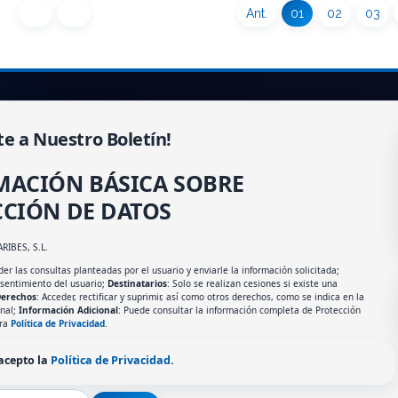
Ant.
01
02
03
te a Nuestro Boletín!
MACIÓN BÁSICA SOBRE
CIÓN DE DATOS
ARIBES, S.L.
er las consultas planteadas por el usuario y enviarle la información solicitada;
nsentimiento del usuario;
Destinatarios
: Solo se realizan cesiones si existe una
erechos
: Acceder, rectificar y suprimir, así como otros derechos, como se indica en la
onal;
Información Adicional
: Puede consultar la información completa de Protección
tra
Política de Privacidad
.
 acepto la
Política de Privacidad
.