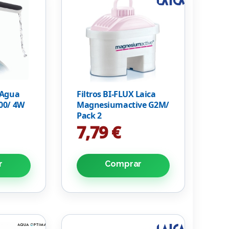
 Agua
Filtros BI-FLUX Laica
00/ 4W
Magnesiumactive G2M/
Pack 2
7,79 €
r
Comprar