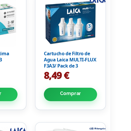
tima
Cartucho de Filtro de
3
Agua Laica MULTI-FLUX
F3A3/ Pack de 3
Unidades
8,49 €
r
Comprar