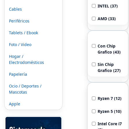
INTEL (37)
Cables
AMD (33)
Periféricos
Tablets / Ebook
Chip Grafico
Foto / Video
Con Chip
Grafico (43)
Hogar /
Electrodomésticos
Sin Chip
Grafico (27)
Papelería
Ocio / Deportes /
Procesador
Mascotas
Ryzen 7 (12)
Apple
Ryzen 5 (10)
Intel Core i7