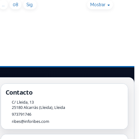
...
08
Sig.
Mostrar
Contacto
C/ Lleida, 13
25180
Alcarràs (Lleida)
,
Lleida
973791746
ribes@inforibes.com