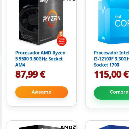
Procesador AMD Ryzen
Procesador Inte
5 5500 3.60GHz Socket
i3-12100F 3.30G
AM4
Socket 1700
87,99 €
115,00 €
Avísame
Compra