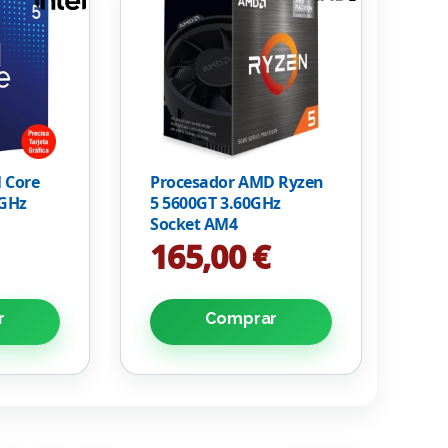
l Core
Procesador AMD Ryzen
 GHz
5 5600GT 3.60GHz
Socket AM4
165,00 €
r
Comprar