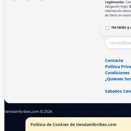
Legitimación
: Co
obligación legal;
D
información adici
de Datos en nues
He leído y
Contacto
Política Priv
Condiciones
¿Quienes So
Sabados Cer
tiendainforibes.com © 2026
Política de Cookies de tiendainforibes.com