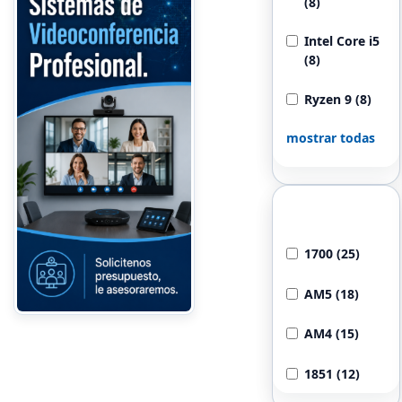
(8)
Intel Core i5
(8)
Ryzen 9 (8)
mostrar todas
Socket
Compatible
1700 (25)
AM5 (18)
AM4 (15)
1851 (12)