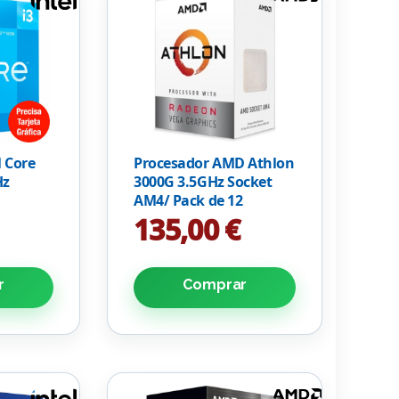
l Core
Procesador AMD Athlon
Hz
3000G 3.5GHz Socket
AM4/ Pack de 12
Unidades
135,00 €
r
Comprar