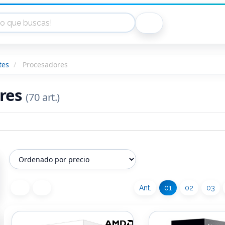
tes
Procesadores
res
(70 art.)
Ant.
01
02
03