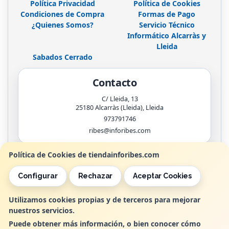
Política Privacidad
Política de Cookies
Condiciones de Compra
Formas de Pago
¿Quienes Somos?
Servicio Técnico
Informático Alcarràs y
Lleida
Sabados Cerrado
Contacto
C/ Lleida, 13
25180
Alcarràs (Lleida)
,
Lleida
973791746
ribes@inforibes.com
Política de Cookies de tiendainforibes.com
Horario
Configurar
Rechazar
Aceptar Cookies
de 9:00am - 13:30am / 17:00pm - 20:00pm
Utilizamos cookies propias y de terceros para mejorar
nuestros servicios.
, , , , España. - C.I.F.: B25362799 - Tfno:
Puede obtener más información, o bien conocer cómo