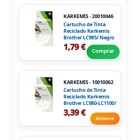
KARKEMIS - 20010046
Cartucho de Tinta
Reciclado Karkemis
Brother LC985/ Negro
1,79 €
Comprar
KARKEMIS - 10010062
Cartucho de Tinta
Reciclado Karkemis
Brother LC980-LC1100/
Negro
3,39 €
Avísame