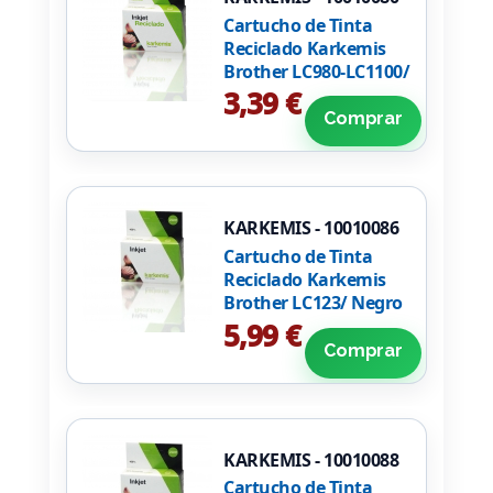
Cartucho de Tinta
Reciclado Karkemis
Brother LC980-LC1100/
Amarillo
3,39 €
Comprar
KARKEMIS - 10010086
Cartucho de Tinta
Reciclado Karkemis
Brother LC123/ Negro
5,99 €
Comprar
KARKEMIS - 10010088
Cartucho de Tinta