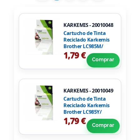
KARKEMIS - 20010048
Cartucho de Tinta
Reciclado Karkemis
Brother LC985M/
Magenta
1,79 €
Comprar
KARKEMIS - 20010049
Cartucho de Tinta
Reciclado Karkemis
Brother LC985Y/
Amarillo
1,79 €
Comprar