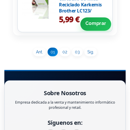
Reciclado Karkemis
Brother LC123/
Magenta
5,99 €
Comprar
Ant.
01
02
03
Sig.
Sobre Nosotros
Empresa dedicada a la venta y mantenimiento informàtico
profesional y retail.
Síguenos en: