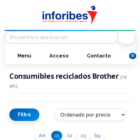
Menú
Acceso
Contacto
0
Consumibles reciclados Brother
(19
art.)
Filtro
Ant.
01
02
03
Sig.