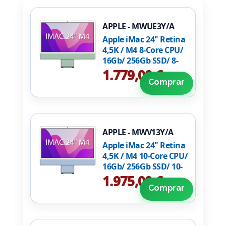
APPLE - MWUE3Y/A
Apple iMac 24" Retina
4,5K / M4 8-Core CPU/
16Gb/ 256Gb SSD/ 8-
Core GPU/ Verde
1.779,00 €
Comprar
APPLE - MWV13Y/A
Apple iMac 24" Retina
4,5K / M4 10-Core CPU/
16Gb/ 256Gb SSD/ 10-
Core GPU/ Azul
1.975,00 €
Comprar