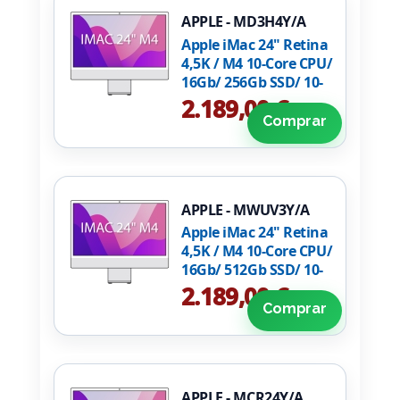
APPLE - MD3H4Y/A
Apple iMac 24" Retina
4,5K / M4 10-Core CPU/
16Gb/ 256Gb SSD/ 10-
Core GPU/ Cristal
2.189,00 €
Nanotexturizado/
Comprar
Plata
APPLE - MWUV3Y/A
Apple iMac 24" Retina
4,5K / M4 10-Core CPU/
16Gb/ 512Gb SSD/ 10-
Core GPU/ Plata
2.189,00 €
Comprar
APPLE - MCR24Y/A