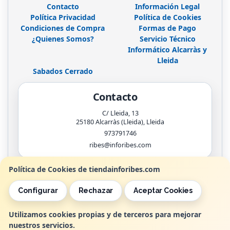
Contacto
Información Legal
Política Privacidad
Política de Cookies
Condiciones de Compra
Formas de Pago
¿Quienes Somos?
Servicio Técnico
Informático Alcarràs y
Lleida
Sabados Cerrado
Contacto
C/ Lleida, 13
25180
Alcarràs (Lleida)
,
Lleida
973791746
ribes@inforibes.com
Política de Cookies de tiendainforibes.com
Horario
Configurar
Rechazar
Aceptar Cookies
de 9:00am - 13:30am / 17:00pm - 20:00pm
Utilizamos cookies propias y de terceros para mejorar
nuestros servicios.