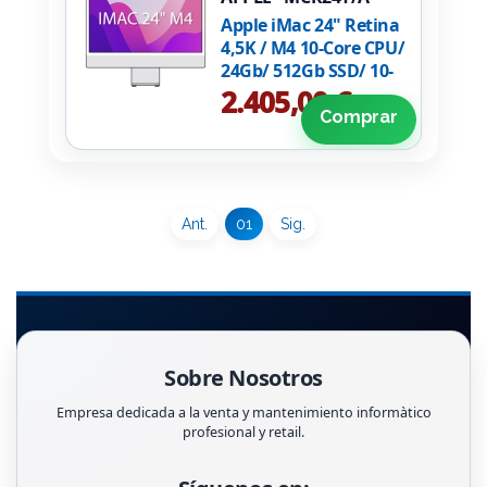
Apple iMac 24" Retina
4,5K / M4 10-Core CPU/
24Gb/ 512Gb SSD/ 10-
Core GPU/ Plata
2.405,00 €
Comprar
Ant.
01
Sig.
Sobre Nosotros
Empresa dedicada a la venta y mantenimiento informàtico
profesional y retail.