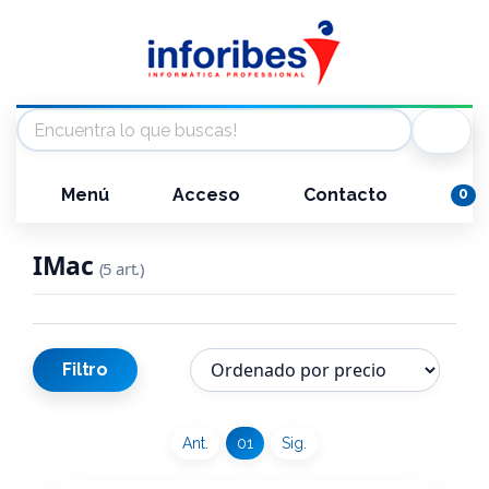
Menú
Acceso
Contacto
0
IMac
(5 art.)
Filtro
Ant.
01
Sig.