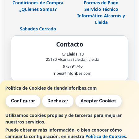
Condiciones de Compra
Formas de Pago
¿Quienes Somos?
Servicio Técnico
Informático Alcarràs y
Lleida
Sabados Cerrado
Contacto
C/ Lleida, 13
25180
Alcarràs (Lleida)
,
Lleida
973791746
ribes@inforibes.com
Política de Cookies de tiendainforibes.com
Horario
Configurar
Rechazar
Aceptar Cookies
de 9:00am - 13:30am / 17:00pm - 20:00pm
Utilizamos cookies propias y de terceros para mejorar
nuestros servicios.
, , , , España. - C.I.F.: B25362799 - Tfno:
Puede obtener más información, o bien conocer cómo
cambiar la configuración, en nuestra
Política de Cookies
.