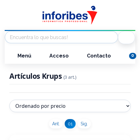
Menú
Acceso
Contacto
0
Artículos Krups
(3 art.)
Ant.
01
Sig.