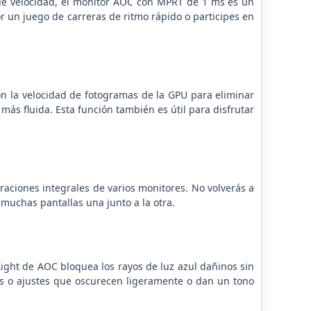
que velocidad, el monitor AOC con MPRT de 1 ms es un
r un juego de carreras de ritmo rápido o participes en
con la velocidad de fotogramas de la GPU para eliminar
 más fluida. Esta función también es útil para disfrutar
aciones integrales de varios monitores. No volverás a
muchas pantallas una junto a la otra.
 Light de AOC bloquea los rayos de luz azul dañinos sin
tros o ajustes que oscurecen ligeramente o dan un tono