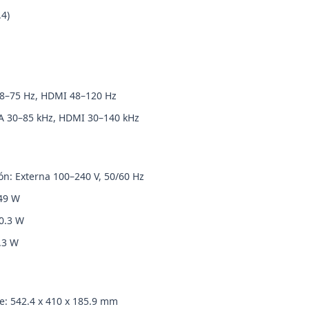
.4)
48–75 Hz, HDMI 48–120 Hz
A 30–85 kHz, HDMI 30–140 kHz
ón: Externa 100–240 V, 50/60 Hz
49 W
0.3 W
.3 W
: 542.4 x 410 x 185.9 mm