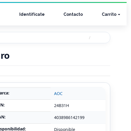
Identifícate
Contacto
Carrito
gro
arca:
AOC
/N:
24B31H
AN:
4038986142199
sponibilidad:
Disponible