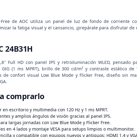
r-Free de AOC utiliza un panel de luz de fondo de corriente co
izar la fatiga visual y el cansancio, ¡prepárate para disfrutar de
C 24B31H
,8″ Full HD con panel IPS y retroiluminación WLED, pensado pa
 GtG (1 ms MPRT), brillo de 300 cd/m² y contraste estático de 
s de confort visual Low Blue Mode y Flicker Free, diseño sin m
VGA.
ra comprarlo
r en escritorio y multimedia con 120 Hz y 1 ms MPRT.
entes y amplios ángulos de visión gracias al panel IPS.
para largas jornadas con Low Blue Mode y Flicker Free.
es en 4 lados y montaje VESA para setups limpios o multimonitor.
ncilla y compatible con equipos nuevos y antiguos: HDMI 1.4 y VG