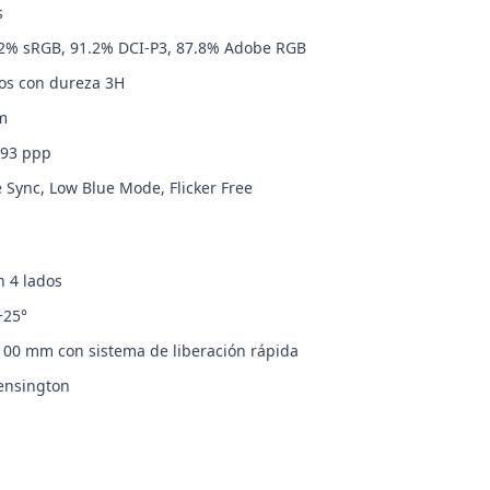
s
82% sRGB, 91.2% DCI-P3, 87.8% Adobe RGB
ejos con dureza 3H
m
 93 ppp
 Sync, Low Blue Mode, Flicker Free
n 4 lados
+25°
100 mm con sistema de liberación rápida
ensington