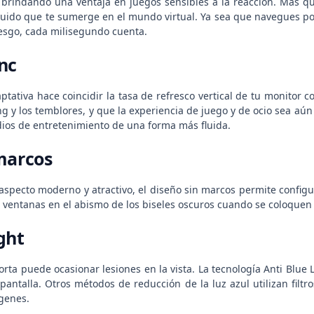
a, brindando una ventaja en juegos sensibles a la reacción. Más 
fluido que te sumerge en el mundo virtual. Ya sea que navegues po
iesgo, cada milisegundo cuenta.
nc
ptativa hace coincidir la tasa de refresco vertical de tu monitor 
ring y los temblores, y que la experiencia de juego y de ocio sea aún
dios de entretenimiento de una forma más fluida.
marcos
specto moderno y atractivo, el diseño sin marcos permite configur
s ventanas en el abismo de los biseles oscuros cuando se coloquen 
ght
orta puede ocasionar lesiones en la vista. La tecnología Anti Blue
a pantalla. Otros métodos de reducción de la luz azul utilizan fil
ágenes.