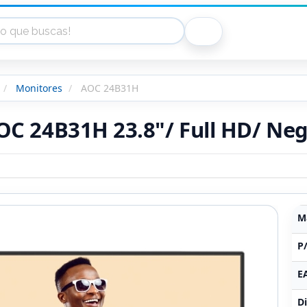
Monitores
AOC 24B31H
OC 24B31H 23.8"/ Full HD/ Ne
M
P
E
Di