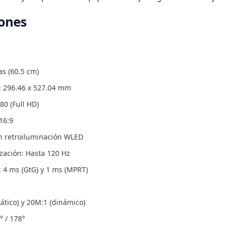
iones
s (60.5 cm)
n: 296.46 x 527.04 mm
80 (Full HD)
16:9
on retroiluminación WLED
zación: Hasta 120 Hz
 4 ms (GtG) y 1 ms (MPRT)
tático) y 20M:1 (dinámico)
° / 178°