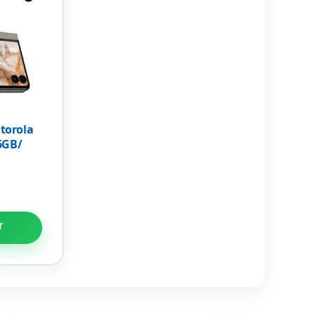
torola
6GB/
r