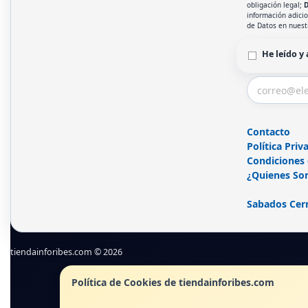
obligación legal;
D
información adici
de Datos en nues
He leído y
Contacto
Política Priv
Condiciones
¿Quienes So
Sabados Cer
tiendainforibes.com © 2026
Política de Cookies de tiendainforibes.com