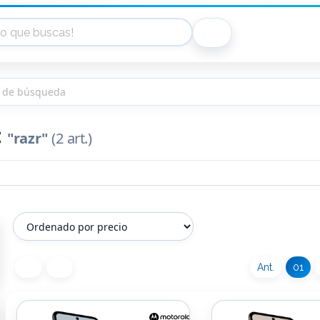
s de búsqueda
:
"razr"
(2 art.)
Ant.
01