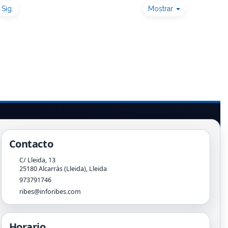
Sig.
Mostrar
Contacto
C/ Lleida, 13
25180
Alcarràs (Lleida)
,
Lleida
973791746
ribes@inforibes.com
Horario