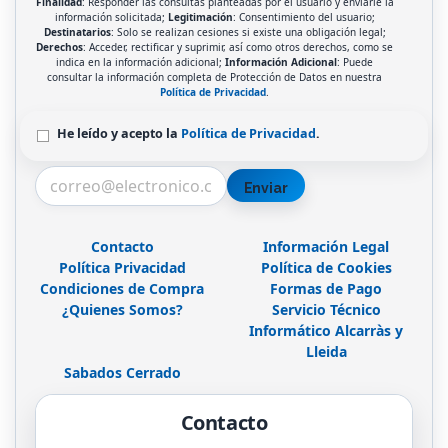
Finalidad
: Responder las consultas planteadas por el usuario y enviarle la
información solicitada;
Legitimación
: Consentimiento del usuario;
Destinatarios
: Solo se realizan cesiones si existe una obligación legal;
Derechos
: Acceder, rectificar y suprimir, así como otros derechos, como se
indica en la información adicional;
Información Adicional
: Puede
consultar la información completa de Protección de Datos en nuestra
Política de Privacidad
.
He leído y acepto la
Política de Privacidad
.
Enviar
Contacto
Información Legal
Política Privacidad
Política de Cookies
Condiciones de Compra
Formas de Pago
¿Quienes Somos?
Servicio Técnico
Informático Alcarràs y
Lleida
Sabados Cerrado
Contacto