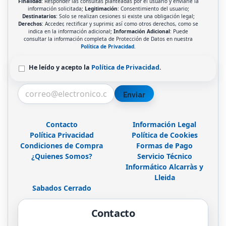
Finalidad
: Responder las consultas planteadas por el usuario y enviarle la
información solicitada;
Legitimación
: Consentimiento del usuario;
Destinatarios
: Solo se realizan cesiones si existe una obligación legal;
Derechos
: Acceder, rectificar y suprimir, así como otros derechos, como se
indica en la información adicional;
Información Adicional
: Puede
consultar la información completa de Protección de Datos en nuestra
Política de Privacidad
.
He leído y acepto la
Política de Privacidad
.
Enviar
Contacto
Información Legal
Política Privacidad
Política de Cookies
Condiciones de Compra
Formas de Pago
¿Quienes Somos?
Servicio Técnico
Informático Alcarràs y
Lleida
Sabados Cerrado
Contacto