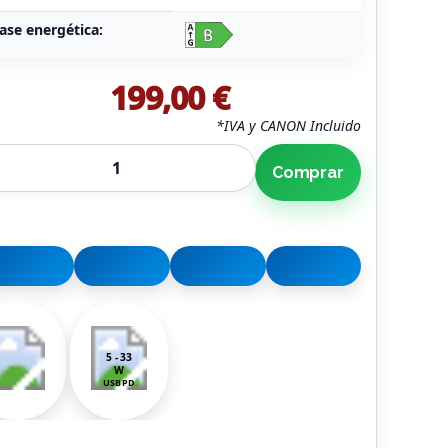
ase energética:
199,00 €
*IVA y CANON Incluido
Comprar
5 - 33
W
USB PD