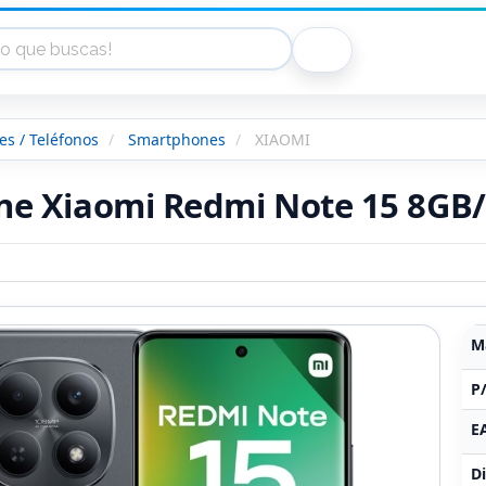
s / Teléfonos
Smartphones
XIAOMI
e Xiaomi Redmi Note 15 8GB/
M
P
E
Di