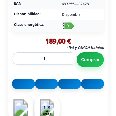
EAN:
6932554482428
Disponibilidad:
Disponible
Clase energética:
189,00 €
*IVA y CANON Incluido
Comprar
5 - 33
W
USB PD