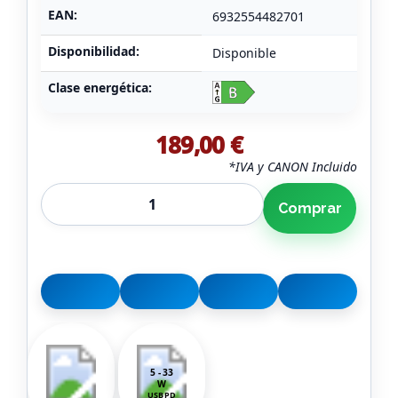
EAN:
6932554482701
Disponibilidad:
Disponible
Clase energética:
189,00 €
*IVA y CANON Incluido
Comprar
5 - 33
W
USB PD