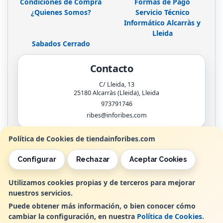
Condiciones de Compra
Formas de Pago
¿Quienes Somos?
Servicio Técnico
Informático Alcarràs y
Lleida
Sabados Cerrado
Contacto
C/ Lleida, 13
25180
Alcarràs (Lleida)
,
Lleida
973791746
ribes@inforibes.com
Política de Cookies de tiendainforibes.com
Horario
Configurar
Rechazar
Aceptar Cookies
de 9:00am - 13:30am / 17:00pm - 20:00pm
Utilizamos cookies propias y de terceros para mejorar
nuestros servicios.
, , , , España. - C.I.F.: B25362799 - Tfno:
Puede obtener más información, o bien conocer cómo
cambiar la configuración, en nuestra
Política de Cookies
.