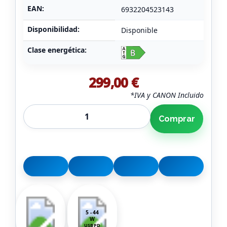
EAN:
6932204523143
Disponibilidad:
Disponible
Clase energética:
299,00 €
*IVA y CANON Incluido
Comprar
5 - 44
W
USB PD