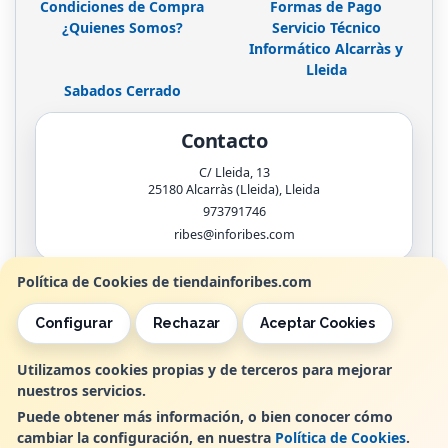
Condiciones de Compra
Formas de Pago
¿Quienes Somos?
Servicio Técnico
Informático Alcarràs y
Lleida
Sabados Cerrado
Contacto
C/ Lleida, 13
25180
Alcarràs (Lleida)
,
Lleida
973791746
ribes@inforibes.com
Política de Cookies de tiendainforibes.com
Horario
Configurar
Rechazar
Aceptar Cookies
de 9:00am - 13:30am / 17:00pm - 20:00pm
Utilizamos cookies propias y de terceros para mejorar
nuestros servicios.
, , , , España. - C.I.F.: B25362799 - Tfno:
Puede obtener más información, o bien conocer cómo
cambiar la configuración, en nuestra
Política de Cookies
.