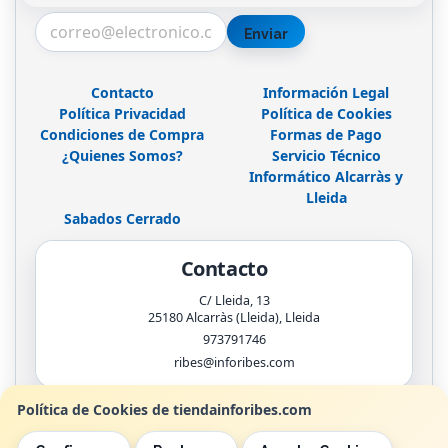
Enviar
Contacto
Información Legal
Política Privacidad
Política de Cookies
Condiciones de Compra
Formas de Pago
¿Quienes Somos?
Servicio Técnico
Informático Alcarràs y
Lleida
Sabados Cerrado
Contacto
C/ Lleida, 13
25180
Alcarràs (Lleida)
,
Lleida
973791746
ribes@inforibes.com
Política de Cookies de tiendainforibes.com
Horario