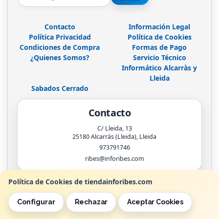
Contacto
Información Legal
Política Privacidad
Política de Cookies
Condiciones de Compra
Formas de Pago
¿Quienes Somos?
Servicio Técnico
Informático Alcarràs y
Lleida
Sabados Cerrado
Contacto
C/ Lleida, 13
25180
Alcarràs (Lleida)
,
Lleida
973791746
ribes@inforibes.com
Política de Cookies de tiendainforibes.com
Horario
Configurar
Rechazar
Aceptar Cookies
de 9:00am - 13:30am / 17:00pm - 20:00pm