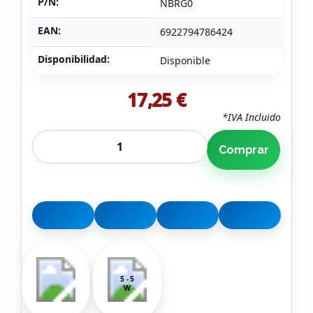
P/N:
NBRG0
EAN:
6922794786424
Disponibilidad:
Disponible
17,25 €
*IVA Incluido
Comprar
5 - 5
W