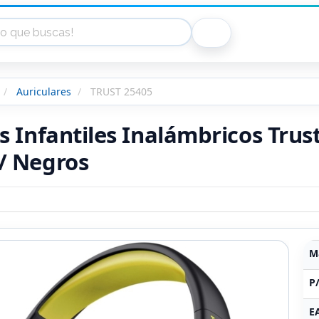
Auriculares
TRUST 25405
s Infantiles Inalámbricos Trus
/ Negros
M
P
E