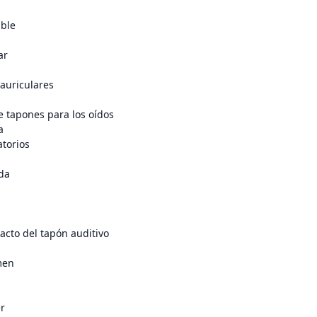
ble
ar
 auriculares
e tapones para los oídos
a
atorios
da
acto del tapón auditivo
men
r