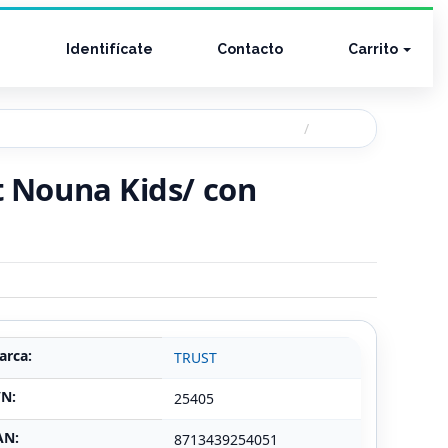
Identifícate
Contacto
Carrito
t Nouna Kids/ con
arca:
TRUST
/N:
25405
AN:
8713439254051