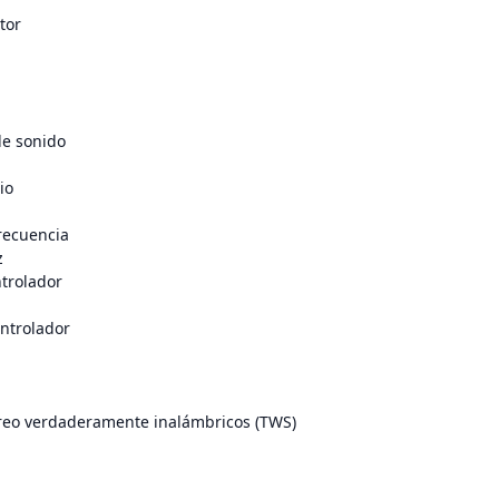
tor
e sonido
io
recuencia
z
trolador
ntrolador
reo verdaderamente inalámbricos (TWS)