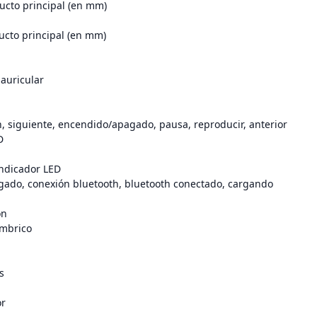
ucto principal (en mm)
ucto principal (en mm)
 auricular
h, siguiente, encendido/apagado, pausa, reproducir, anterior
D
indicador LED
ado, conexión bluetooth, bluetooth conectado, cargando
ón
ámbrico
s
or