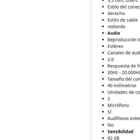
3,5 mm, USB-C
Estilo del conec
derecho
Estilo de cable
redondo
Audio
Reproducción d
Estéreo
Canales de aud
2.0
Respuesta de f
20Hz - 20.000H
Tamaño del con
40 milímetros
Unidades de co
2
Micrófono
Sí
Audífonos esté
No
Sensibilidad
92 dB