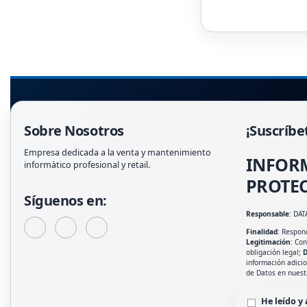
Sobre Nosotros
¡Suscríbe
Empresa dedicada a la venta y mantenimiento
INFOR
informàtico profesional y retail.
PROTEC
Síguenos en:
Responsable
: DAT
Finalidad
: Respond
Legitimación
: Co
obligación legal;
D
información adici
de Datos en nues
He leído y