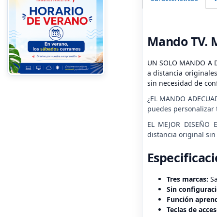
Mando TV. M
UN SOLO MANDO A DIS
a distancia original
sin necesidad de conf
¿EL MANDO ADECUADO P
puedes personalizar 
EL MEJOR DISEÑO EN
distancia original si
Especificac
Tres marcas:
Sa
Sin configurac
Función aprend
Teclas de acces