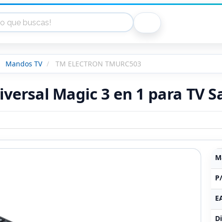
Mandos TV
TM ELECTRON TMURC503
versal Magic 3 en 1 para TV 
M
P
E
Di