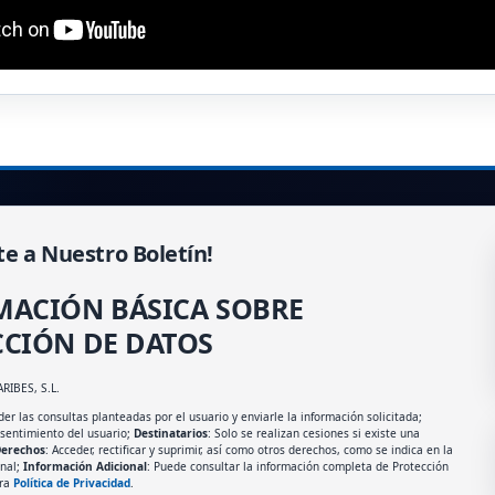
te a Nuestro Boletín!
MACIÓN BÁSICA SOBRE
CIÓN DE DATOS
ARIBES, S.L.
er las consultas planteadas por el usuario y enviarle la información solicitada;
nsentimiento del usuario;
Destinatarios
: Solo se realizan cesiones si existe una
erechos
: Acceder, rectificar y suprimir, así como otros derechos, como se indica en la
onal;
Información Adicional
: Puede consultar la información completa de Protección
tra
Política de Privacidad
.