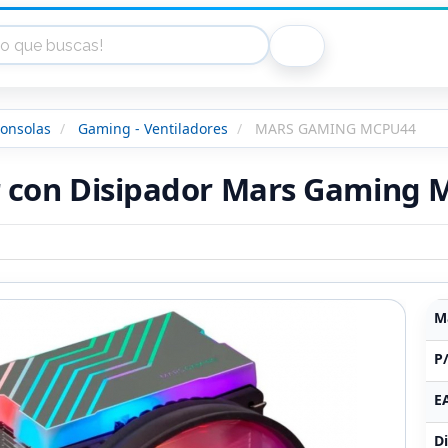
onsolas
Gaming - Ventiladores
MARS GAMING MCPU44
r con Disipador Mars Gaming
M
P
E
Di