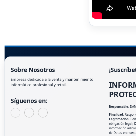
Sobre Nosotros
¡Suscríbe
Empresa dedicada a la venta y mantenimiento
INFOR
informàtico profesional y retail.
PROTEC
Síguenos en:
Responsable
: DAT
Finalidad
: Respond
Legitimación
: Co
obligación legal;
D
información adici
de Datos en nues