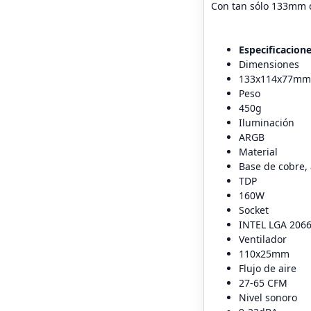
Con tan sólo 133mm d
Especificacion
Dimensiones
133x114x77mm
Peso
450g
Iluminación
ARGB
Material
Base de cobre, 
TDP
160W
Socket
INTEL LGA 206
Ventilador
110x25mm
Flujo de aire
27-65 CFM
Nivel sonoro