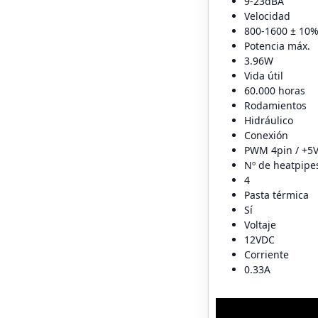
9-23dBA
Velocidad
800-1600 ± 10
Potencia máx.
3.96W
Vida útil
60.000 horas
Rodamientos
Hidráulico
Conexión
PWM 4pin / +5V
Nº de heatpipe
4
Pasta térmica
Sí
Voltaje
12VDC
Corriente
0.33A