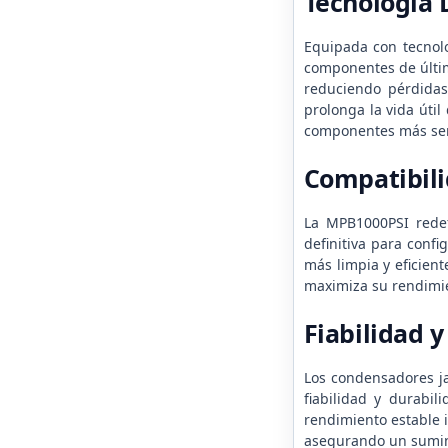
Tecnología
Equipada con tecnolo
componentes de últim
reduciendo pérdidas 
prolonga la vida úti
componentes más sens
Compatibili
La MPB1000PSI redefi
definitiva para conf
más limpia y eficien
maximiza su rendimie
Fiabilidad 
Los condensadores ja
fiabilidad y durabi
rendimiento estable i
asegurando un sumini