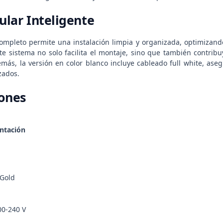
lar Inteligente
mpleto permite una instalación limpia y organizada, optimizando 
ste sistema no solo facilita el montaje, sino que también contrib
emás, la versión en color blanco incluye cableado full white, as
zados.
iones
ntación
 Gold
00-240 V