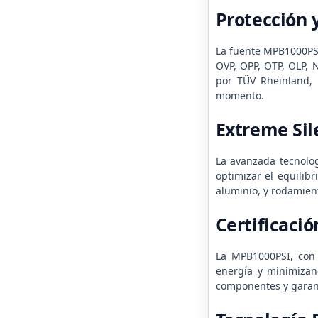
Protección y
La fuente MPB1000PSI
OVP, OPP, OTP, OLP, 
por TÜV Rheinland, 
momento.
Extreme Si
La avanzada tecnologí
optimizar el equilib
aluminio, y rodamient
Certificaci
La MPB1000PSI, con 
energía y minimizand
componentes y garanti