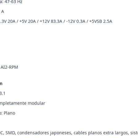
a: 47-63 Hz
 A
3.3V 20A / +5V 20A / +12V 83.3A / -12V 0.3A / +5VSB 2.5A
: AI2-RPM
ón
3.1
ompletamente modular
: Plano
DC, SMD, condensadores japoneses, cables planos extra largos, sis