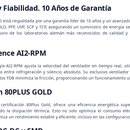
 Fiabilidad. 10 Años de Garantía
 está respaldada por una garantía líder de 10 años y un avanzado
NLO, PFP, UVP, SCP y TCP, asegurando un suministro de energía se
uno de los laboratorios alemán más reconocidos de calidad y s
lence AI2-RPM
a AI2-RPM ajusta la velocidad del ventilador en tiempo real, util
rio entre refrigeración y silencio absoluto. Su exclusivo ventila
os FDB minimiza la fricción, proporcionando un funcionamiento ult
ón 80PLUS GOLD
certificación 80Plus Gold, ofrece una eficiencia energética su
o la disipación térmica. Esto no solo optimiza el consumo eléc
za un rendimiento estable y eficiente, incluso en las configuraci