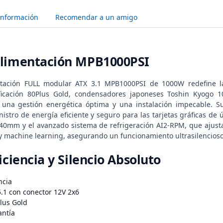
Información
Recomendar a un amigo
Alimentación MPB1000PSI
tación FULL modular ATX 3.1 MPB1000PSI de 1000W redefine la 
ificación 80Plus Gold, condensadores japoneses Toshin Kyogo 1
, una gestión energética óptima y una instalación impecable. S
istro de energía eficiente y seguro para las tarjetas gráficas de
40mm y el avanzado sistema de refrigeración AI2-RPM, que ajust
al y machine learning, asegurando un funcionamiento ultrasilencioso
iciencia y Silencio Absoluto
ncia
5.1 con conector 12V 2x6
Plus Gold
antía