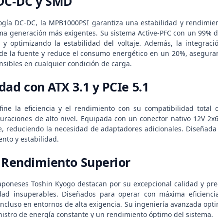
 DC-DC y SMD
gía DC-DC, la MPB1000PSI garantiza una estabilidad y rendimien
a generación más exigentes. Su sistema Active-PFC con un 99% de 
y optimizando la estabilidad del voltaje. Además, la integraci
l de la fuente y reduce el consumo energético en un 20%, asegura
ibles en cualquier condición de carga.
dad con ATX 3.1 y PCIe 5.1
ne la eficiencia y el rendimiento con su compatibilidad total c
iguraciones de alto nivel. Equipada con un conector nativo 12V 2x
te, reduciendo la necesidad de adaptadores adicionales. Diseñada
nto y estabilidad.
y Rendimiento Superior
poneses Toshin Kyogo destacan por su excepcional calidad y prec
lidad insuperables. Diseñados para operar con máxima eficien
ncluso en entornos de alta exigencia. Su ingeniería avanzada optim
stro de energía constante y un rendimiento óptimo del sistema.