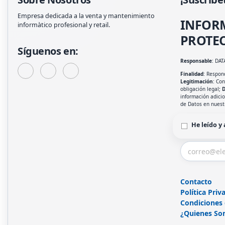
Empresa dedicada a la venta y mantenimiento
INFOR
informàtico profesional y retail.
PROTEC
Síguenos en:
Responsable
: DAT
Finalidad
: Respond
Legitimación
: Co
obligación legal;
D
información adici
de Datos en nues
He leído y
Contacto
Política Priv
Condiciones
¿Quienes So