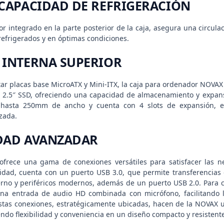
 CAPACIDAD DE REFRIGERACIÓN
dor integrado en la parte posterior de la caja, asegura una circu
refrigerados y en óptimas condiciones.
 INTERNA SUPERIOR
ar placas base MicroATX y Mini-ITX, la caja para ordenador NOVAX
e 2.5″ SSD, ofreciendo una capacidad de almacenamiento y expa
e hasta 250mm de ancho y cuenta con 4 slots de expansión, es
zada.
DAD AVANZADAR
ofrece una gama de conexiones versátiles para satisfacer las n
idad, cuenta con un puerto USB 3.0, que permite transferencias d
no y periféricos modernos, además de un puerto USB 2.0. Para c
na entrada de audio HD combinada con micrófono, facilitando 
. Estas conexiones, estratégicamente ubicadas, hacen de la NOVAX
endo flexibilidad y conveniencia en un diseño compacto y resistent