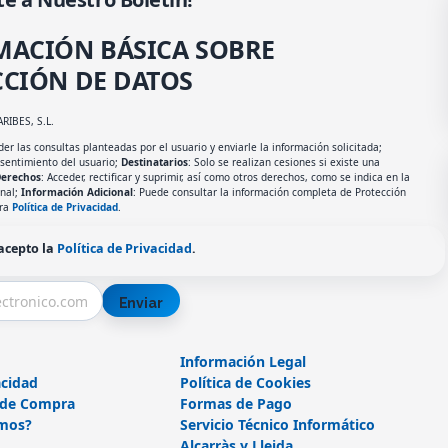
MACIÓN BÁSICA SOBRE
CIÓN DE DATOS
ARIBES, S.L.
er las consultas planteadas por el usuario y enviarle la información solicitada;
nsentimiento del usuario;
Destinatarios
: Solo se realizan cesiones si existe una
erechos
: Acceder, rectificar y suprimir, así como otros derechos, como se indica en la
onal;
Información Adicional
: Puede consultar la información completa de Protección
tra
Política de Privacidad
.
 acepto la
Política de Privacidad
.
Enviar
Información Legal
acidad
Política de Cookies
 de Compra
Formas de Pago
mos?
Servicio Técnico Informático
Alcarràs y Lleida