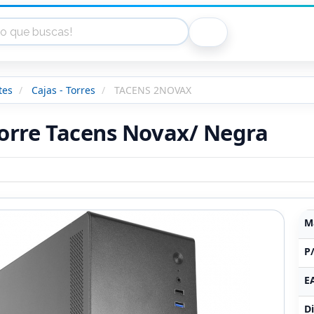
tes
Cajas - Torres
TACENS 2NOVAX
torre Tacens Novax/ Negra
M
P
E
Di