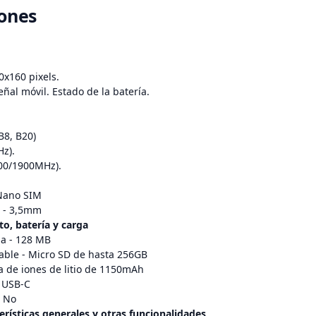
iones
0x160 pixels.
eñal móvil. Estado de la batería.
B8, B20)
z).
00/1900MHz).
 Nano SIM
o - 3,5mm
, batería y carga
a - 128 MB
ble - Micro SD de hasta 256GB
ía de iones de litio de 1150mAh
 USB-C
- No
erísticas generales y otras funcionalidades