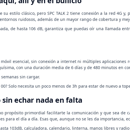
quí, allí y en el bullicio
 su estilo clásico, pero SPC TALK 2 tiene conexión a la red 4G y, 
n entornos ruidosos, además de un mayor rango de cobertura y mejo
amada, de hasta 106 dB, garantiza que puedas oír una llamada entr
n móvil esencial, sin conexión a internet ni múltiples aplicacion
guísima, con una duración media de 6 días y de 480 minutos en con
2 semanas sin cargar.
 100? Solo necesita un poco menos de 3h para estar de nuevo a tope
 sin echar nada en falta
o propósito primordial facilitarte la comunicación y que sea de c
les para el día a día. Esas que, aunque no se les da importancia,
sta 103dB, calculadora, calendario, linterna, manos libres y radio