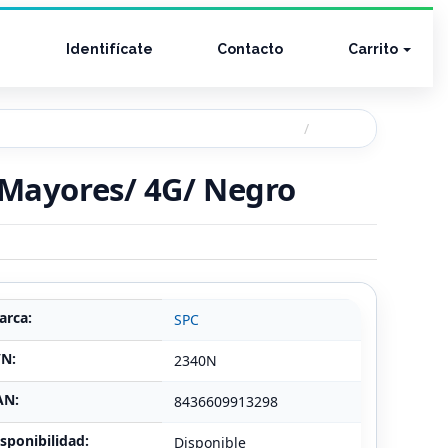
Identifícate
Contacto
Carrito
s Mayores/ 4G/ Negro
arca:
SPC
/N:
2340N
AN:
8436609913298
sponibilidad:
Disponible