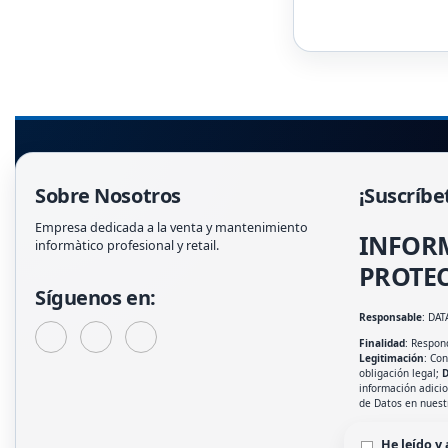
Sobre Nosotros
¡Suscríbe
Empresa dedicada a la venta y mantenimiento
INFOR
informàtico profesional y retail.
PROTEC
Síguenos en:
Responsable
: DAT
Finalidad
: Respond
Legitimación
: Co
obligación legal;
D
información adici
de Datos en nues
He leído y