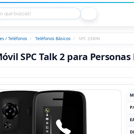
s / Teléfonos
Teléfonos Básicos
SPC 2340N
óvil SPC Talk 2 para Persona
M
P
E
Di