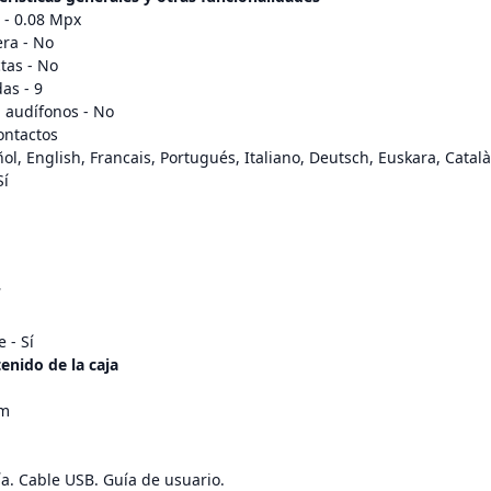
 - 0.08 Mpx
ra - No
tas - No
as - 9
 audífonos - No
ontactos
ol, English, Francais, Portugués, Italiano, Deutsch, Euskara, Catal
Sí
í
 - Sí
enido de la caja
m
mm
ía. Cable USB. Guía de usuario.