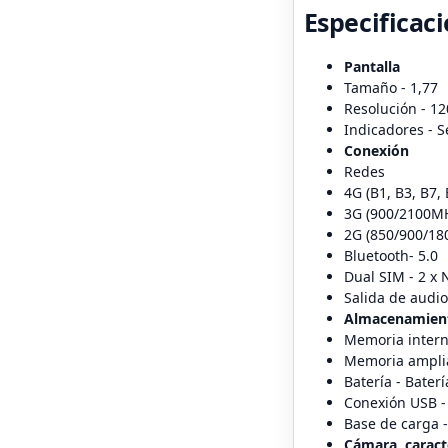
Especificac
Pantalla
Tamaño - 1,77
Resolución - 12
Indicadores - S
Conexión
Redes
4G (B1, B3, B7, 
3G (900/2100MH
2G (850/900/18
Bluetooth- 5.0
Dual SIM - 2 x
Salida de audi
Almacenamiento
Memoria intern
Memoria amplia
Batería - Bater
Conexión USB -
Base de carga 
Cámara, caract