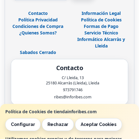
Contacto
Información Legal
Política Privacidad
Política de Cookies
Condiciones de Compra
Formas de Pago
¿Quienes Somos?
Servicio Técnico
Informático Alcarràs y
Lleida
Sabados Cerrado
Contacto
C/ Lleida, 13
25180
Alcarràs (Lleida)
,
Lleida
973791746
ribes@inforibes.com
Política de Cookies de tiendainforibes.com
Horario
Configurar
Rechazar
Aceptar Cookies
de 9:00am - 13:30am / 17:00pm - 20:00pm
Utilizamos cookies propias y de terceros para mejorar