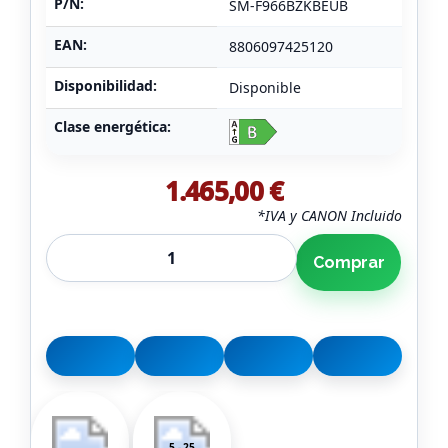
P/N:
SM-F966BZKBEUB
EAN:
8806097425120
Disponibilidad:
Disponible
Clase energética:
1.465,00 €
*IVA y CANON Incluido
Comprar
5 - 25