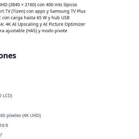
HD (3840 × 2160) con 400 nits típicos
rt TV (Tizen) con apps y Samsung TV Plus
 con carga hasta 65 W y hub USB
A: 4K AI Upscaling y AI Picture Optimizer
ra ajustable (HAS) y modo pivote
iones
D LCD)
160 píxeles (4K UHD)
16:9
m²