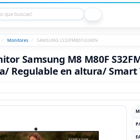
Monitores
SAMSUNG LS32FM801UUXEN
itor Samsung M8 M80F S32FM
a/ Regulable en altura/ Smar
M
P
E