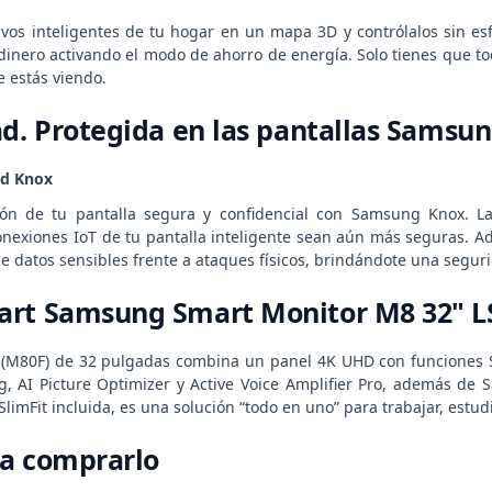
itivos inteligentes de tu hogar en un mapa 3D y contrólalos sin e
 dinero activando el modo de ahorro de energía. Solo tienes que to
e estás viendo.
ad. Protegida en las pantallas Samsun
ad Knox
ón de tu pantalla segura y confidencial con Samsung Knox. La 
onexiones IoT de tu pantalla inteligente sean aún más seguras. A
 datos sensibles frente a ataques físicos, brindándote una seguri
art Samsung Smart Monitor M8 32"
 (M80F) de 32 pulgadas combina un panel 4K UHD con funciones S
, AI Picture Optimizer y Active Voice Amplifier Pro, además de
limFit incluida, es una solución “todo en uno” para trabajar, estu
ra comprarlo