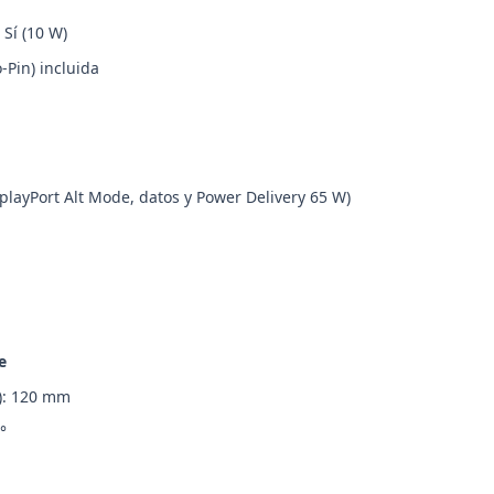
 Sí (10 W)
-Pin) incluida
playPort Alt Mode, datos y Power Delivery 65 W)
e
S): 120 mm
°