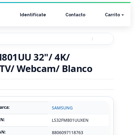
Identifícate
Contacto
Carrito
801UU 32"/ 4K/
t TV/ Webcam/ Blanco
arca:
SAMSUNG
/N:
LS32FM801UUXEN
AN:
8806097118763