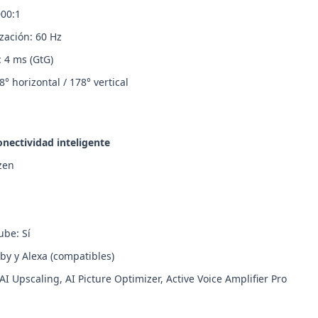
000:1
zación: 60 Hz
 4 ms (GtG)
° horizontal / 178° vertical
nectividad inteligente
zen
ube: Sí
xby y Alexa (compatibles)
AI Upscaling, AI Picture Optimizer, Active Voice Amplifier Pro