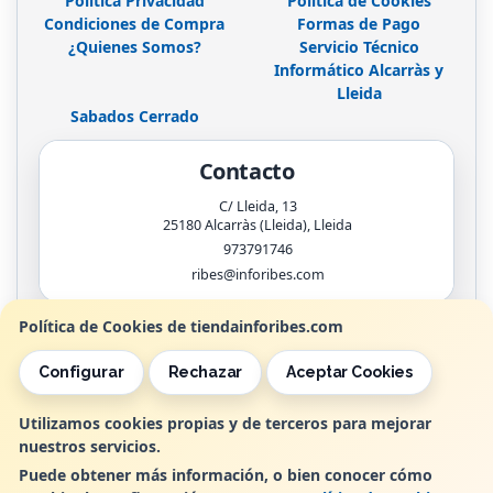
Política Privacidad
Política de Cookies
Condiciones de Compra
Formas de Pago
¿Quienes Somos?
Servicio Técnico
Informático Alcarràs y
Lleida
Sabados Cerrado
Contacto
C/ Lleida, 13
25180
Alcarràs (Lleida)
,
Lleida
973791746
ribes@inforibes.com
Política de Cookies de tiendainforibes.com
Horario
Configurar
Rechazar
Aceptar Cookies
de 9:00am - 13:30am / 17:00pm - 20:00pm
Utilizamos cookies propias y de terceros para mejorar
nuestros servicios.
, , , , España. - C.I.F.: B25362799 - Tfno:
Puede obtener más información, o bien conocer cómo