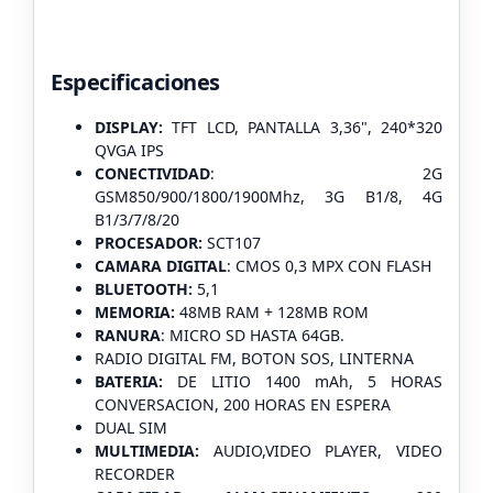
Especificaciones
DISPLAY:
TFT LCD,
PANTALLA 3,36",
240*320
QVGA IPS
CONECTIVIDAD
: 2G
GSM850/900/1800/1900Mhz,
3G B1/8,
4G
B1/3/7/8/20
PROCESADOR:
SCT107
CAMARA DIGITAL
: CMOS 0,3 MPX CON FLASH
BLUETOOTH:
5,1
MEMORIA:
48MB RAM + 128MB ROM
RANURA
: MICRO SD HASTA 64GB.
RADIO DIGITAL FM,
BOTON SOS,
LINTERNA
BATERIA:
DE LITIO 1400 mAh, 5 HORAS
CONVERSACION, 200 HORAS
EN ESPERA
DUAL SIM
MULTIMEDIA:
AUDIO,VIDEO PLAYER, VIDEO
RECORDER