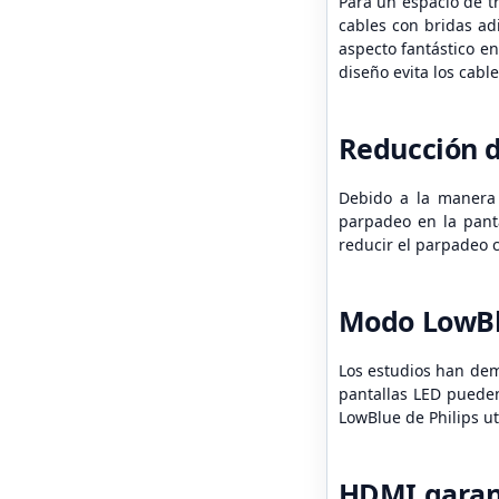
Para un espacio de t
cables con bridas ad
aspecto fantástico e
diseño evita los cab
Reducción d
Debido a la manera 
parpadeo en la panta
reducir el parpadeo c
Modo LowBlu
Los estudios han demo
pantallas LED pueden 
LowBlue de Philips ut
HDMI garant