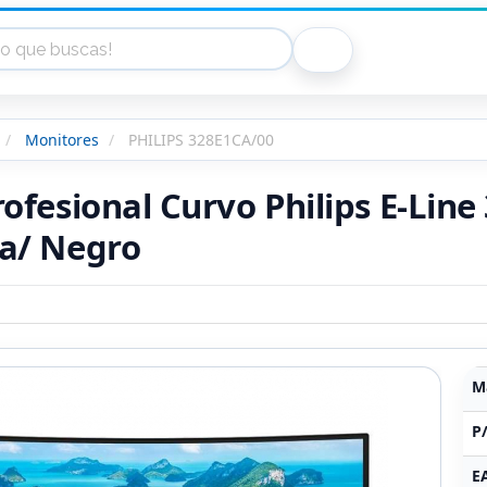
Monitores
PHILIPS 328E1CA/00
ofesional Curvo Philips E-Line
a/ Negro
M
P
E