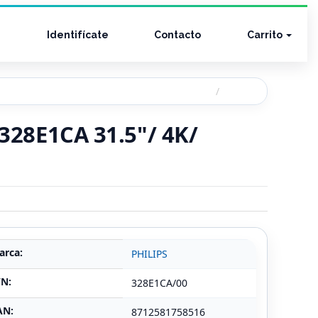
Identifícate
Contacto
Carrito
 328E1CA 31.5"/ 4K/
arca:
PHILIPS
/N:
328E1CA/00
AN:
8712581758516