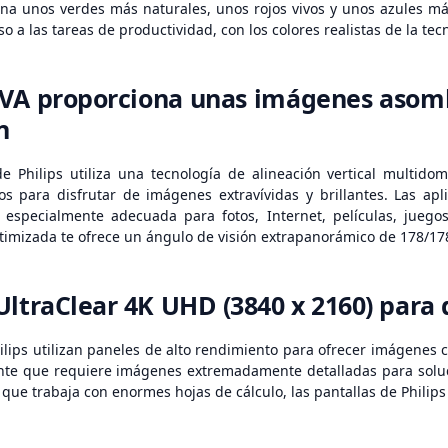
na unos verdes más naturales, unos rojos vivos y unos azules má
o a las tareas de productividad, con los colores realistas de la tec
 VA proporciona unas imágenes asom
n
e Philips utiliza una tecnología de alineación vertical multid
os para disfrutar de imágenes extravívidas y brillantes. Las a
 especialmente adecuada para fotos, Internet, películas, juegos
ptimizada te ofrece un ángulo de visión extrapanorámico de 178/1
UltraClear 4K UHD (3840 x 2160) para d
ilips utilizan paneles de alto rendimiento para ofrecer imágenes c
nte que requiere imágenes extremadamente detalladas para soluc
que trabaja con enormes hojas de cálculo, las pantallas de Philip