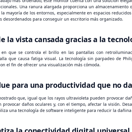
rabajo más ordenado, este monitor cuenta con una solución elegant
icionales. Una ranura alargada proporciona un almacenamiento ocu
n la mayoría de los entornos, especialmente en espacios reducido
les desordenados para conseguir un escritorio más organizado.
e la vista cansada gracias a la tecno
en que se controla el brillo en las pantallas con retroilumin
lla que causa fatiga visual. La tecnología sin parpadeo de Phili
on el fin de ofrecer una visualización más cómoda.
e para una productividad que no dañ
strado que, igual que los rayos ultravioleta pueden provocar daño
provocar daños oculares y, con el tiempo, afectar la visión. Desa
iliza una tecnología de software inteligente para reducir la dañina
iza la conectividad digital universal