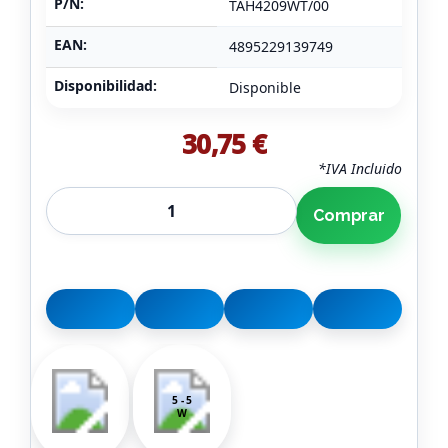
P/N:
TAH4209WT/00
EAN:
4895229139749
Disponibilidad:
Disponible
30,75 €
*IVA Incluido
Comprar
5 - 5
W