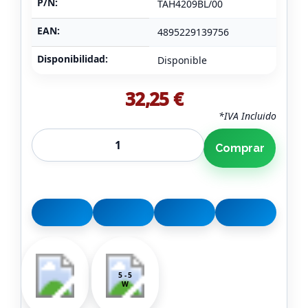
P/N:
TAH4209BL/00
EAN:
4895229139756
Disponibilidad:
Disponible
32,25 €
*IVA Incluido
Comprar
5 - 5
W