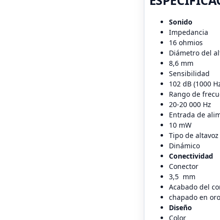
ESPECIFICA
Sonido
Impedancia
16 ohmios
Diámetro del al
8,6 mm
Sensibilidad
102 dB (1000 Hz
Rango de frecu
20-20 000 Hz
Entrada de ali
10 mW
Tipo de altavoz
Dinámico
Conectividad
Conector
3,5 mm
Acabado del co
chapado en or
Diseño
Color