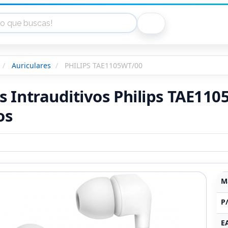
Auriculares
PHILIPS TAE1105WT/00
s Intrauditivos Philips TAE11
os
M
P
E