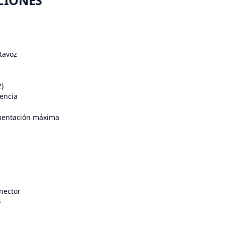
CIONES
tavoz
)
encia
mentación máxima
nector
o