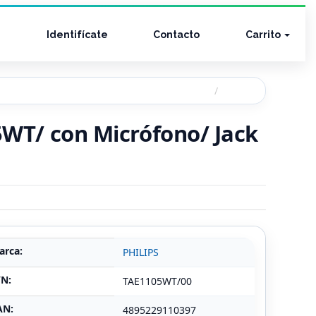
Identifícate
Contacto
Carrito
05WT/ con Micrófono/ Jack
arca:
PHILIPS
/N:
TAE1105WT/00
AN:
4895229110397