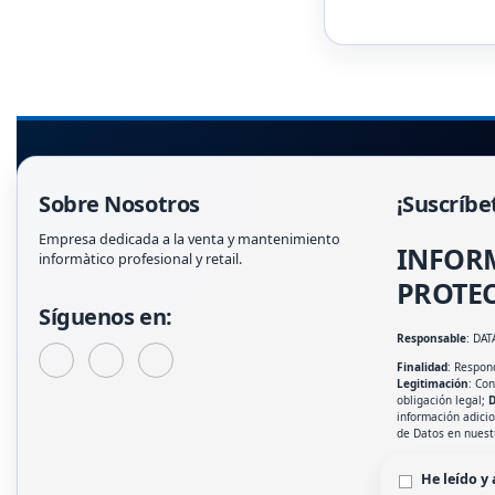
Sobre Nosotros
¡Suscríbe
Empresa dedicada a la venta y mantenimiento
INFOR
informàtico profesional y retail.
PROTEC
Síguenos en:
Responsable
: DAT
Finalidad
: Respond
Legitimación
: Co
obligación legal;
D
información adici
de Datos en nues
He leído y