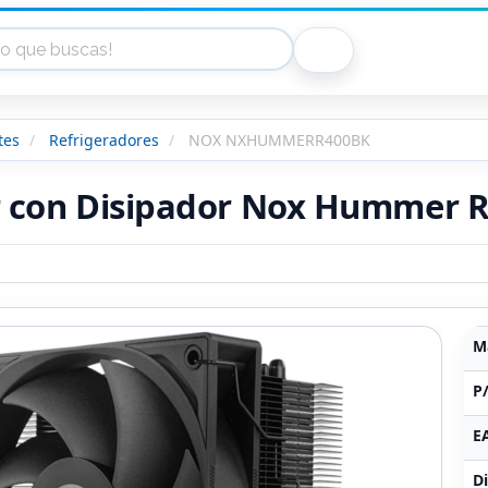
tes
Refrigeradores
NOX NXHUMMERR400BK
r con Disipador Nox Hummer R
M
P
E
Di