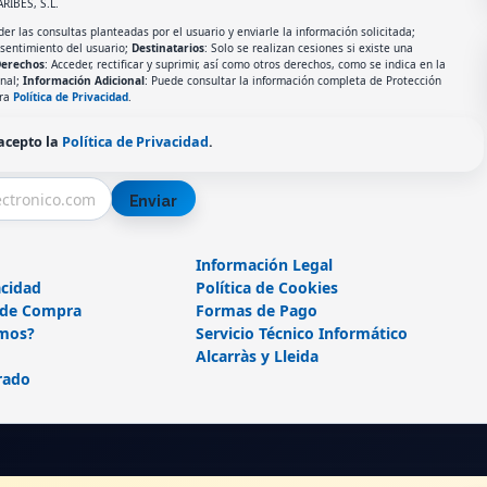
ARIBES, S.L.
er las consultas planteadas por el usuario y enviarle la información solicitada;
nsentimiento del usuario;
Destinatarios
: Solo se realizan cesiones si existe una
erechos
: Acceder, rectificar y suprimir, así como otros derechos, como se indica en la
onal;
Información Adicional
: Puede consultar la información completa de Protección
tra
Política de Privacidad
.
 acepto la
Política de Privacidad
.
Enviar
Información Legal
acidad
Política de Cookies
 de Compra
Formas de Pago
mos?
Servicio Técnico Informático
Alcarràs y Lleida
rado