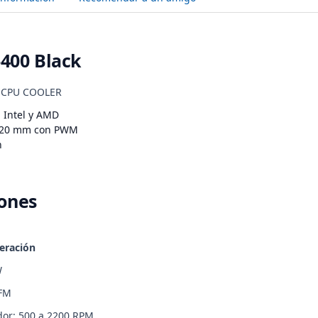
00 Black
 CPU COOLER
 Intel y AMD
 120 mm con PWM
n
iones
eración
W
CFM
ador: 500 a 2200 RPM