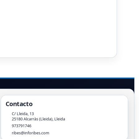
Contacto
C/ Lleida, 13
25180
Alcarràs (Lleida)
,
Lleida
973791746
ribes@inforibes.com