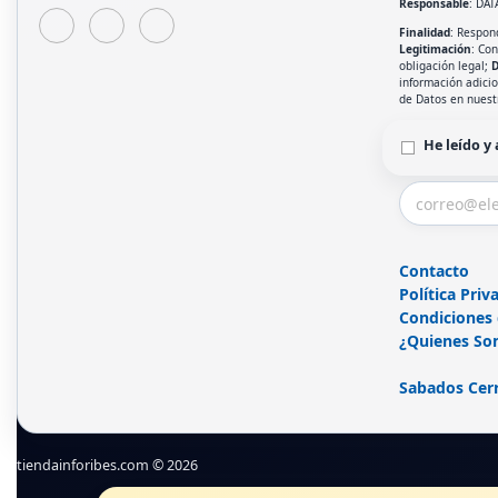
Responsable
: DAT
Finalidad
: Respond
Legitimación
: Co
obligación legal;
D
información adici
de Datos en nues
He leído y
Contacto
Política Priv
Condiciones
¿Quienes So
Sabados Cer
tiendainforibes.com © 2026