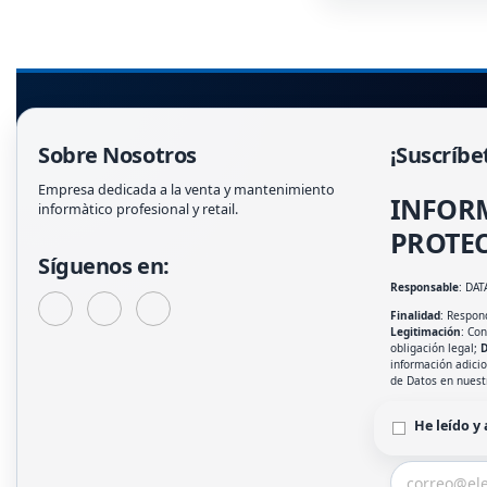
Sobre Nosotros
¡Suscríbe
Empresa dedicada a la venta y mantenimiento
INFOR
informàtico profesional y retail.
PROTEC
Síguenos en:
Responsable
: DAT
Finalidad
: Respond
Legitimación
: Co
obligación legal;
D
información adici
de Datos en nues
He leído y