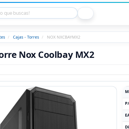
tes
Cajas - Torres
NOX NXCBAYMX2
torre Nox Coolbay MX2
M
P
E
Di