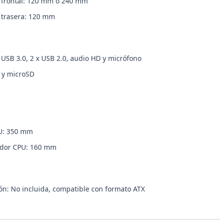
a frontal: 120 mm o 240 mm
a trasera: 120 mm
x USB 3.0, 2 x USB 2.0, audio HD y micrófono
D y microSD
U: 350 mm
ador CPU: 160 mm
ón: No incluida, compatible con formato ATX