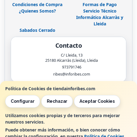
Condiciones de Compra
Formas de Pago
¿Quienes Somos?
Servicio Técnico
Informático Alcarràs y
Lleida
Sabados Cerrado
Contacto
C/ Lleida, 13
25180
Alcarràs (Lleida)
,
Lleida
973791746
ribes@inforibes.com
Política de Cookies de tiendainforibes.com
Horario
Configurar
Rechazar
Aceptar Cookies
de 9:00am - 13:30am / 17:00pm - 20:00pm
Utilizamos cookies propias y de terceros para mejorar
nuestros servicios.
, , , , España. - C.I.F.: B25362799 - Tfno:
Puede obtener más información, o bien conocer cómo
cambiar la configuración, en nuestra
Política de Cookies
.